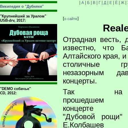
|
|
|
|
|
|
|
|
|
А
Б
В
Г
Д
Е
Ё
Ж
Википедия о "Дубняке"
"Крупнейший за Уралом"
[
]
о сайте
USB-drv, 2017:
Real
Отрадная весть, 
известно, что Б
Алтайского края, и
столичные г
незазорным д
концерты.
"DEMO собачье"
Так на
CD, 2012:
прошедшем
концерте
"Дубовой рощи"
Е.Колбашев