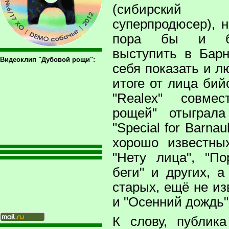
(сибирский
суперпродюсер), 
пора бы и би
выступить в Барн
Видеоклип "Дубовой рощи":
себя показать и л
итоге от лица бий
"Realex" совме
рощей" отыграл
"Special for Barna
хорошо известны
"Нету лица", "По
беги" и других, 
старых, ещё не и
и "Осенний дождь"
К слову, публик