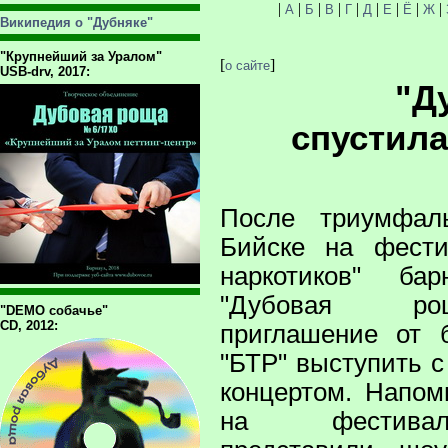
|
|
|
|
|
|
|
|
|
А
Б
В
Г
Д
Е
Ё
Ж
Википедия о "Дубняке"
"Крупнейший за Уралом"
[
]
о сайте
USB-drv, 2017:
"Д
спустила
После триумфал
Бийске на фести
наркотиков" бар
"Дубовая ро
"DEMO собачье"
CD, 2012:
приглашение от б
"БТР" выступить 
концертом. Напом
на фестивал