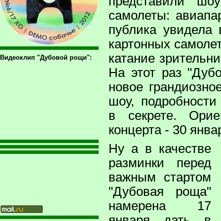
представили шо
самолеты: авиапа
публика увидела
картонных самолет
катание зрительни
Видеоклип "Дубовой рощи":
На этот раз "Дуб
новое грандиозно
шоу, подробности
в секрете. Орие
концерта - 30 янва
Ну а в качестве
разминки перед
важным стартом
"Дубовая роща"
намерена 17
января дать в