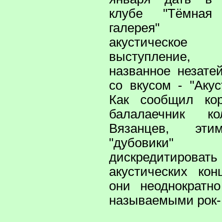
клубе "Тёмная
галерея"
акустическое
выступление,
названное незате
со вкусом - "Акус
Как сообщил кор
балалаечник к
Вязанцев, эти
"дубовики"
дискредитирова
акустических кон
они неоднократн
называемыми рок- 