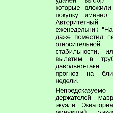
удачен выбор т
которые вложили
покупку именно 
Авторитетны
еженедельник "Н
даже поместил п
относительн
стабильности, 
вылетим в труб
давольно-таки
прогноз на бл
недели.
Непредсказу
держателей мав
экуэле Экватори
минувший уик