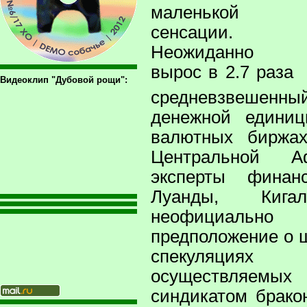
маленькой
сенсации.
Неожиданно
вырос в 2.7 раза
Видеоклип "Дубовой рощи":
средневзвешенны
денежной едини
валютных биржа
Центральной А
эксперты финан
Луанды, Ки
неофициальн
предположение о
спекуляция
осуществляем
синдикатом брако