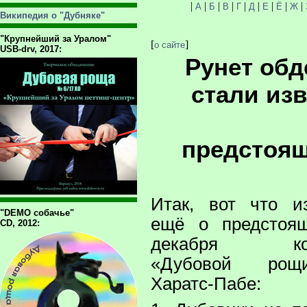
|
|
|
|
|
|
|
|
|
А
Б
В
Г
Д
Е
Ё
Ж
Википедия о "Дубняке"
"Крупнейший за Уралом"
[
]
о сайте
USB-drv, 2017:
Рунет обд
стали из
предстоящ
Итак, вот что и
"DEMO собачье"
ещё о предстоя
CD, 2012:
декабря кон
«Дубовой ро
Харатс-Пабе: