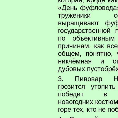
которая, вроде ка
«День фуфловода»
труженики с
выращивают фуф
государственной 
по объективным
причинам, как вс
общем, понятно, 
никчёмная и от
дубовых пустобрёх
3. Пивовар Н
грозится утопит
победит в см
новогодних костюм
горе тех, кто не по