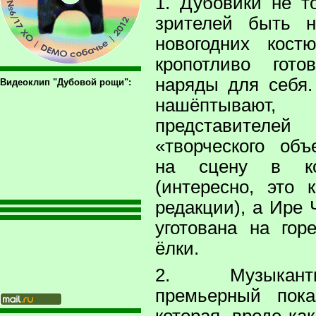
1. Дубовики не т
зрителей быть 
новогодних кос
кропотливо гото
наряды для себя
Видеоклип "Дубовой рощи":
нашёптывают,
представителей
«творческого об
на сцену в ко
(интересно, это 
редакции), а Ире 
уготована на гор
ёлки.
2. Музыкант
премьерный пока