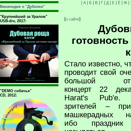
|
|
|
|
|
|
|
|
|
А
Б
В
Г
Д
Е
Ё
Ж
Википедия о "Дубняке"
"Крупнейший за Уралом"
[
]
о сайте
USB-drv, 2017:
Дубов
готовность
Стало известно, ч
проводит свой оч
большой отч
концерт 22 дек
"DEMO собачье"
CD, 2012:
Harat's Pub'е. 
зрителей – пр
машкерадных на
ибо праздник 