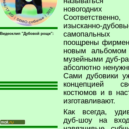
называться «
новогодних
Соответстве
изысканно-дубо
самопальных 
Видеоклип "Дубовой рощи":
поощрены фирме
новым альбомом
музейными дуб-ра
абсолютно ненужн
Сами дубовики у
концепцией св
костюмов и в на
изготавливают.
Как всегда, уди
дуб-шоу на вхо
навязчивые субч