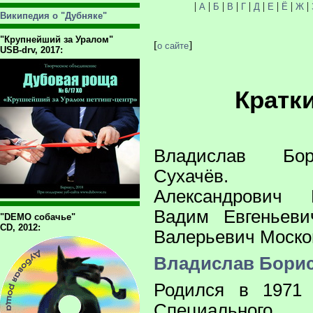
|
|
|
|
|
|
|
|
|
А
Б
В
Г
Д
Е
Ё
Ж
Википедия о "Дубняке"
"Крупнейший за Уралом"
[
]
о сайте
USB-drv, 2017:
Кратк
Владислав Бор
Сухачёв. В
Александрович К
Вадим Евгеньеви
"DEMO собачье"
CD, 2012:
Валерьевич Моско
Владислав Борис
Родился в 1971 
Специального 