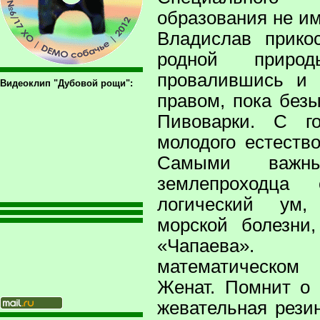
образования не им
Владислав прико
родной приро
провалившись и 
Видеоклип "Дубовой рощи":
правом, пока без
Пивоварки. С г
молодого естеств
Самыми важны
землепроходца 
логический ум,
морской болезни
«Чапаева»
математическом
Женат. Помнит о
жевательная резинк