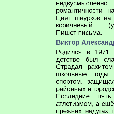
недвусмысле
романтичности н
Цвет шнурков на 
коричневый (ур
Пишет письма.
Виктор Александ
Родился в 1971 
детстве был сл
Страдал рахито
школьные годы 
спортом, защища
районных и городс
Последние пять
атлетизмом, а ещ
прежних недугах 