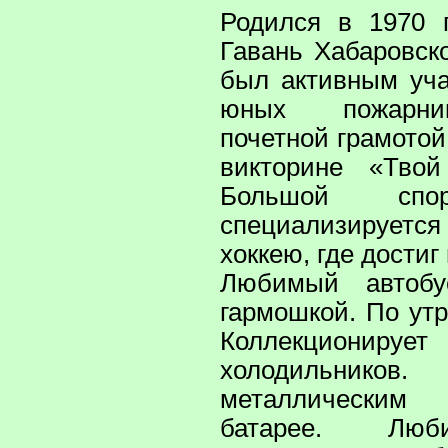
Родился в 1970 г
Гавань Хабаровско
был активным уч
юных пожарни
почетной грамотой
викторине «Тво
Большой спо
специализируетс
хоккею, где достиг
Любимый автоб
гармошкой. По утр
Коллекциониру
холодильников
металлически
батарее. Люб