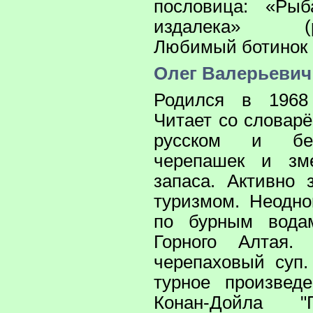
пословица: «Ры
издалека» (рас
Любимый ботинок 
Олег Валерьевич
Родился в 1968
Читает со словарё
русском и бей
черепашек и зм
запаса. Активно
туризмом. Неодно
по бурным вода
Горного Алтая.
черепаховый суп
турное произвед
Конан-Дойла "