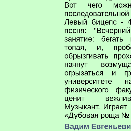
Вот чего мож
последовательной
Левый бицепс - 
песня: "Вечерни
занятие: бегать
топая, и, про
обрызгивать прох
начнут возмущ
огрызаться и г
университете 
физического фак
ценит вежлив
Музыкант. Играет 
«Дубовая роща № 
Вадим Евгеньеви