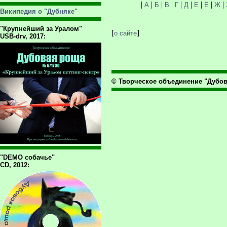
|
|
|
|
|
|
|
|
|
А
Б
В
Г
Д
Е
Ё
Ж
Википедия о "Дубняке"
"Крупнейший за Уралом"
[
]
о сайте
USB-drv, 2017:
© Творческое объединение "Дубова
"DEMO собачье"
CD, 2012: