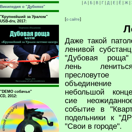
|
|
|
|
|
|
|
|
|
А
Б
В
Г
Д
Е
Ё
Ж
Википедия о "Дубняке"
"Крупнейший за Уралом"
[
]
о сайте
USB-drv, 2017:
Л
Даже такой патол
ленивой субстанц
"Дубовая роща"
лень ленить
пресловутое п
объединение
небольшой конце
"DEMO собачье"
CD, 2012:
сие неожиданно
событие в "Кварт
подельники к "ДР
"Свои в городе".