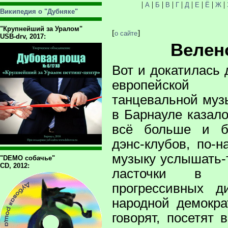
|
|
|
|
|
|
|
|
|
А
Б
В
Г
Д
Е
Ё
Ж
Википедия о "Дубняке"
"Крупнейший за Уралом"
[
]
о сайте
USB-drv, 2017:
Велен
Вот и докатилась 
европейской 
танцевальной музы
в Барнауле казал
всё больше и б
дэнс-клубов, по-
музыку услышать-
"DEMO собачье"
CD, 2012:
ласточки в 
прогрессивных д
народной демокра
говорят, посетят 