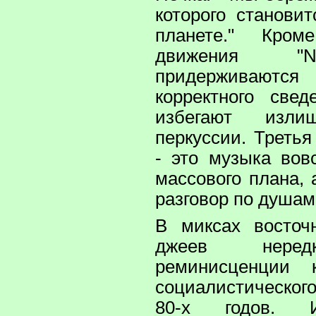
которого станови
планете." Кром
движения "No
придерживаютс
корректного све
избегают изли
перкуссии. Третья
- это музыка вов
массового плана,
разговор по душам
В миксах восточ
джеев неред
реминисценции 
социалистическог
80-х годов. 