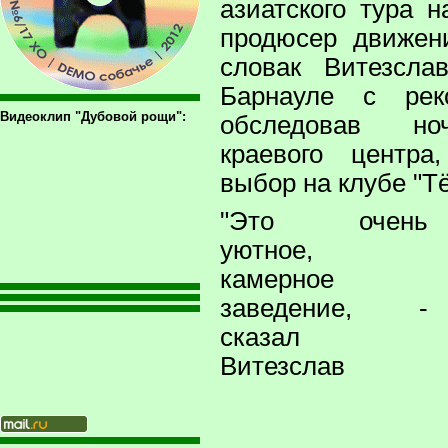
азиатского тура 
продюсер движени
словак Витезсл
Барнауле с реко
Видеоклип "Дубовой рощи":
обследовав но
краевого центра
выбор на клубе "Т
"Это очень
уютное,
камерное
заведение, -
сказал
Витезслав