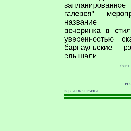
запланированное
галерея" мероп
название "Ги
вечеринка в сти
уверенностью ск
барнаульские 
слышали.
Конст
Гип
версия для печати