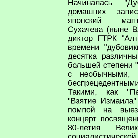
Начиналась "Д
домашних запи
японский маг
Сухачева (ныне В
диктор ГТРК "Алт
времени "дубовик
десятка различн
большей степени 
с необычными, 
беспрецедентными
Такими, как "П
"Взятие Измаила"
помпой на вые
концерт посвяще
80-летия Вели
социалистической