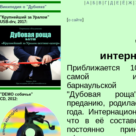
|
|
|
|
|
|
|
|
|
А
Б
В
Г
Д
Е
Ё
Ж
Википедия о "Дубняке"
"Крупнейший за Уралом"
[
]
о сайте
USB-drv, 2017:
интер
Приближается 1
самой интер
барнаульской 
"Дубовая роща
"DEMO собачье"
CD, 2012:
преданию, родила
года. Интернацио
что в её состав
постоянно при