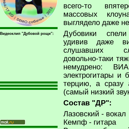
всего-то впят
массовых клоу
выглядело даже не
Дубовики спели
Видеоклип "Дубовой рощи":
удивив даже в
слушавших с
довольно-таки тя
немудрено: ВИ
электрогитары и б
терцию, а сразу 
(самый низкий звук 
Состав "ДР":
Лазовский - вокал
Кемпф - гитара