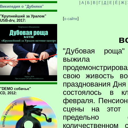
|
|
|
|
|
|
|
|
|
А
Б
В
Г
Д
Е
Ё
Ж
Википедия о "Дубняке"
"Крупнейший за Уралом"
[
]
о сайте
USB-drv, 2017:
в
"Дубовая роща"
выжил
продемонстрирова
свою живость в
празднования Дня 
"DEMO собачье"
состоялось в к
CD, 2012:
февраля. Пенсион
сцены на этот 
предельно 
количественном 