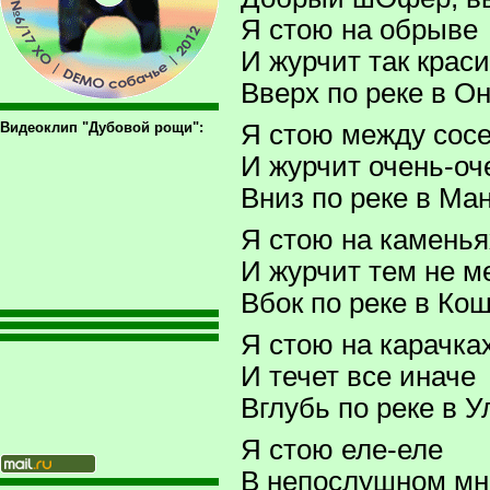
Я стою на обрыве
И журчит так крас
Вверх по реке в О
Видеоклип "Дубовой рощи":
Я стою между сос
И журчит очень-оч
Вниз по реке в Ма
Я стою на каменья
И журчит тем не м
Вбок по реке в Кош
Я стою на карачка
И течет все иначе
Вглубь по реке в У
Я стою еле-еле
В непослушном мн