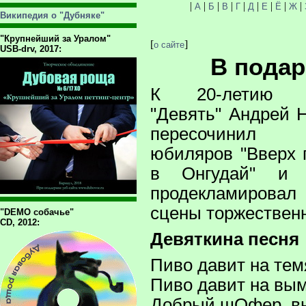
|
|
|
|
|
|
|
|
|
А
Б
В
Г
Д
Е
Ё
Ж
Википедия о "Дубняке"
"Крупнейший за Уралом"
[
]
о сайте
USB-drv, 2017:
В пода
К 20-летию г
"Девять" Андрей 
пересочинил 
юбиляров "Вверх 
в Онгудай" и с
продекламировал
сцены торжественн
"DEMO собачье"
CD, 2012:
Девяткина песня
Пиво давит на тем
Пиво давит на вым
Добрый шОфер, вы