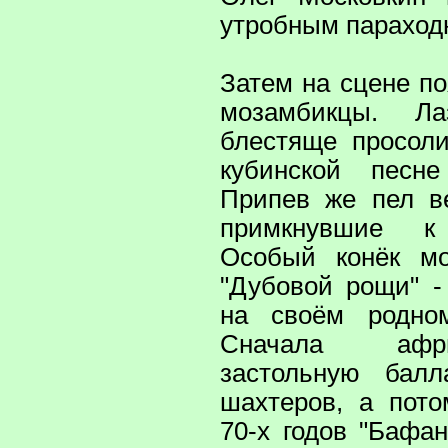
утробным параход
Затем на сцене п
мозамбикцы. Л
блестяще просол
кубинской песне
Припев же пел в
примкнувшие к
Особый конёк мо
"Дубовой рощи" -
на своём родно
Сначала афр
застольную балл
шахтеров, а пот
70-х годов "Бафа