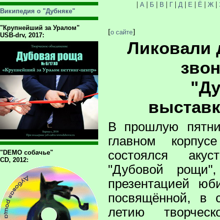
|
|
|
|
|
|
|
|
|
А
Б
В
Г
Д
Е
Ё
Ж
Википедия о "Дубняке"
"Крупнейший за Уралом"
[
]
о сайте
USB-drv, 2017:
Ликовали 
звон
"Д
выставк
В прошлую пятни
главном корпусе
состоялся акус
"DEMO собачье"
CD, 2012:
"Дубовой рощи"
презентацией юб
посвящённой, в 
летию творческ