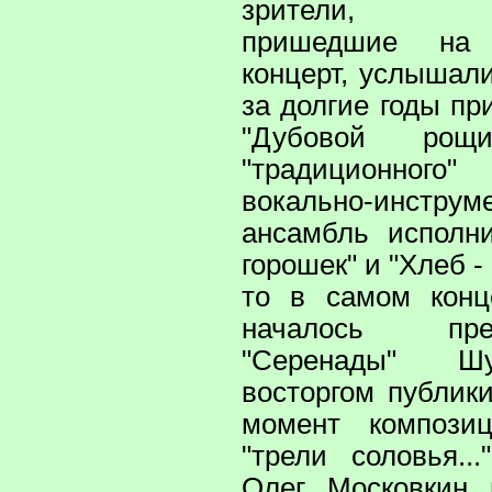
зрители,
пришедшие на
концерт, услышали
за долгие годы п
"Дубовой рощ
"традиционно
вокально-инструм
ансамбль исполн
горошек" и "Хлеб -
то в самом конц
началось пр
"Серенады" Ш
восторгом публик
момент композиц
"трели соловья..
Олег Московкин 