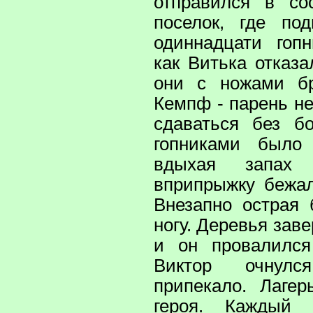
отправился в со
поселок, где по
одиннадцати гопн
как Витька отказа
они с ножами бр
Кемпф - парень н
сдаваться без б
гопниками было 
вдыхая запах 
вприпрыжку бежал
Внезапно острая 
ногу. Деревья зав
и он провалился
Виктор очнул
припекало. Лагер
героя. Каждый