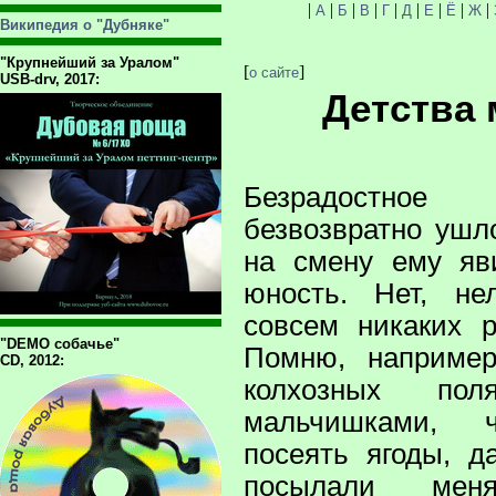
|
|
|
|
|
|
|
|
|
А
Б
В
Г
Д
Е
Ё
Ж
Википедия о "Дубняке"
"Крупнейший за Уралом"
[
]
о сайте
USB-drv, 2017:
Детства 
Безрадостно
безвозвратно ушл
на смену ему яв
юность. Нет, не
совсем никаких 
"DEMO собачье"
Помню, например
CD, 2012:
колхозных по
мальчишками, 
посеять ягоды, д
посылали ме