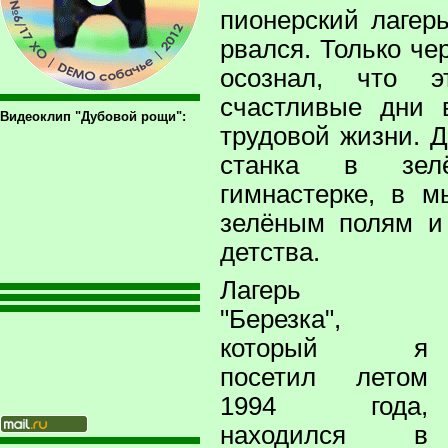
пионерский лагер
рвался. Только че
осознал, что 
счастливые дни 
Видеоклип "Дубовой рощи":
трудовой жизни. Д
станка в зелё
гимнастерке, в 
зелёным полям и
детства.
Лагерь
"Березка",
который я
посетил летом
1994 года,
находился в