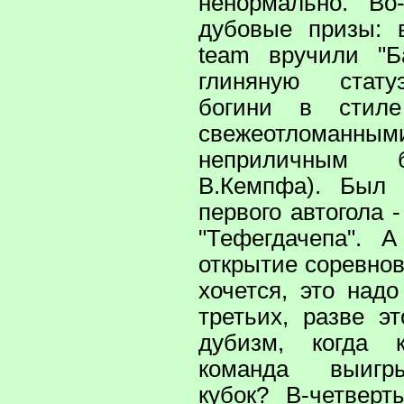
ненормально. Во
дубовые призы: в
team вручили "Б
глиняную стату
богини в стиле
свежеотломан
неприличным 
В.Кемпфа). Был
первого автогола 
"Тефегдачепа". 
открытие соревнов
хочется, это надо
третьих, разве э
дубизм, когда 
команда выигр
кубок? В-четверт