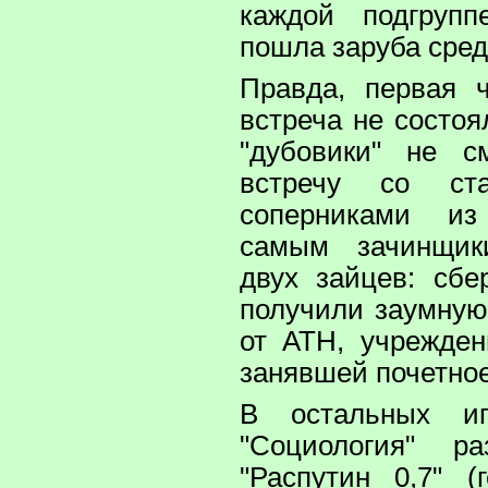
каждой подгрупп
пошла заруба сре
Правда, первая 
встреча не состоя
"дубовики" не с
встречу со ст
соперниками из
самым зачинщик
двух зайцев: сбе
получили заумную
от АТН, учрежде
занявшей почетное 
В остальных и
"Социология" р
"Распутин 0,7" (