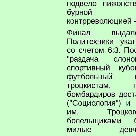
подвело пижонст
бурной тр
контрреволюцией -
Финал выдал
Политехники ука
со счетом 6:3. По
"раздача слоно
спортивный куб
футбольный 
троцкистам,
бомбардиров дост
("Социология") и
им. Троцко
болельщиками 
милые девч