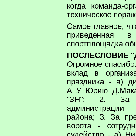
когда команда-ор
техническое пора
Самое главное, чт
приведенная 
спортплощадка о
ПОСЛЕСЛОВИЕ "
Огромное спасибо
вклад в организ
праздника - а) д
АГУ Юрию Д.Мака
"ЗН"; 2. За 
администрации 
района; 3. За пр
ворота - сотруд
судейство - а) Н