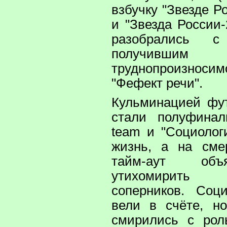
взбучку "Звезде Р
и "Звезда России-
разобрались с 
получи
труднопроизно
"Фефект речи".
Кульминацией фу
стали полуфинал
team и "Социолог
жизнь, а на сме
тайм-аут объ
утихомирить р
соперников. Соц
вели в счёте, н
смирились с рол