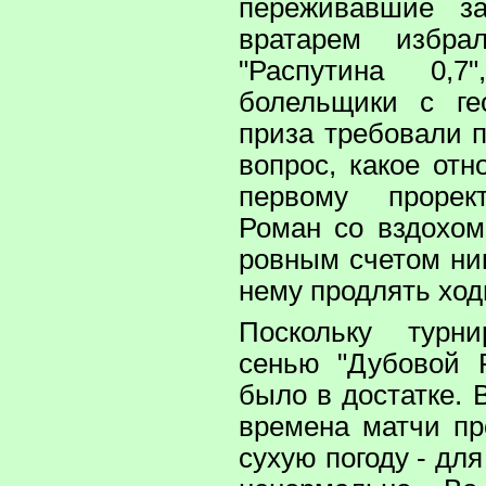
переживавшие 
вратарем избра
"Распутина 0,7
болельщики с ге
приза требовали п
вопрос, какое от
первому прорект
Роман со вздохом
ровным счетом ник
нему продлять ход
Поскольку турн
сенью "Дубовой 
было в достатке. 
времена матчи п
сухую погоду - дл