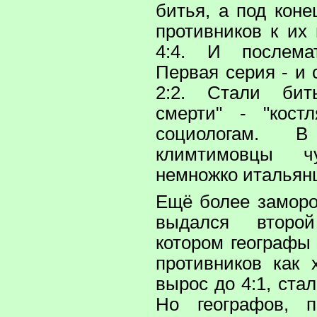
битья, а под кон
противников к их 
4:4. И послема
Первая серия - и 
2:2. Стали бит
смерти" - "кост
социологам. 
климтимовцы ч
немножко итальянц
Ещё более замор
выдался второ
котором географы
противников как 
вырос до 4:1, ста
Но географов, 