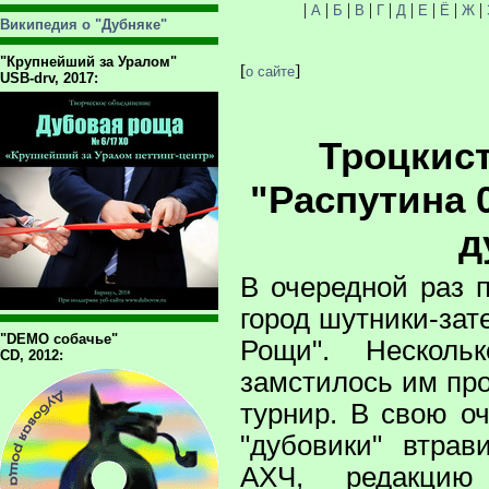
|
|
|
|
|
|
|
|
|
А
Б
В
Г
Д
Е
Ё
Ж
Википедия о "Дубняке"
"Крупнейший за Уралом"
[
]
о сайте
USB-drv, 2017:
Троцкис
"Распутина 0
д
В очередной раз 
город шутники-зат
"DEMO собачье"
Рощи". Несколь
CD, 2012:
замстилось им пр
турнир. В свою о
"дубовики" втрав
АХЧ, редакци