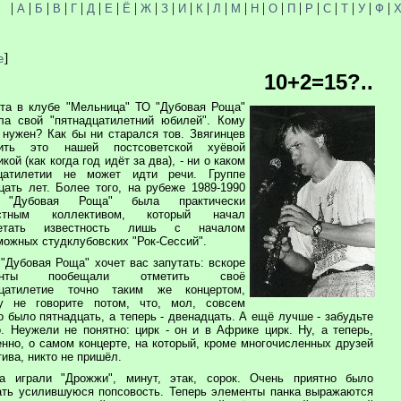
|
|
|
|
|
|
|
|
|
|
|
|
|
|
|
|
|
|
|
|
|
|
А
Б
В
Г
Д
Е
Ё
Ж
З
И
К
Л
М
Н
О
П
Р
С
Т
У
Ф
]
е
10+2=15?..
ста в клубе "Мельница" ТО "Дубовая Роща"
ла свой "пятнадцатилетний юбилей". Кому
 нужен? Как бы ни старался тов. Звягинцев
нить это нашей постсоветской хуёвой
кой (как когда год идёт за два), - ни о каком
цатилетии не может идти речи. Группе
цать лет. Более того, на рубеже 1989-1990
 "Дубовая Роща" была практически
естным коллективом, который начал
ретать известность лишь с началом
можных студклубовских "Рок-Сессий".
 "Дубовая Роща" хочет вас запутать: вскоре
канты пообещали отметить своё
дцатилетие точно таким же концертом,
у не говорите потом, что, мол, совсем
о было пятнадцать, а теперь - двенадцать. А ещё лучше - забудьте
о. Неужели не понятно: цирк - он и в Африке цирк. Ну, а теперь,
енно, о самом концерте, на который, кроме многочисленных друзей
ива, никто не пришёл.
а играли "Дрожжи", минут, этак, сорок. Очень приятно было
ть усилившуюся попсовость. Теперь элементы панка выражаются