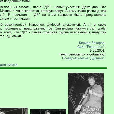
ом надоевшие хиты.
телось бы сказать, что в "ДР" - новый участник. Даже два. Это
Матвей и бэк-вокалистка, которую зовут: А кому какая разница, как
ут?! Я посчитал - "ДР" на этом концерте была представлена
цатью участниками.
ё закончилось? Наверное, дубовой дискотекой. А я, в свою
ь, последовал предложению тов. Звягинцева покинуть зал, дабы
ть всем, что "ДР" - самая стрёмная группа вселенной, к чему так
ся "дубовики".
Кирилл Захаров
.
Сайт "Рок-н-трёп"
,
9.08.2001.
Текст относится к событию:
Псевдо-15-летие "Дубняка".
 для печати