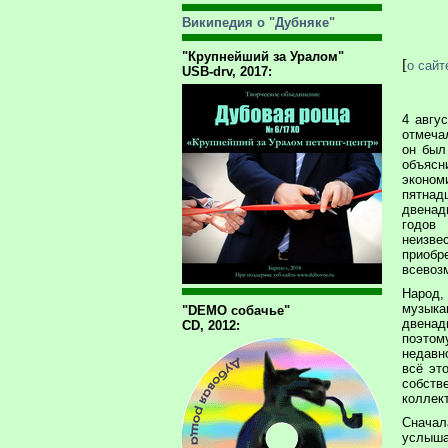
Википедия о "Дубняке"
"Крупнейший за Уралом"
[
о сайт
USB-drv, 2017:
4 авгу
отмеча
он был
объяс
экономи
пятнад
двенад
годов
неизв
приоб
всевоз
Народ,
музы
"DEMO собачье"
двена
CD, 2012:
поэтом
недавн
всё эт
собств
коллект
Сначал
услыша