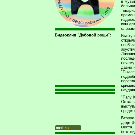
в музы
больши
товари
времен
надеюс
концер
словам
Видеоклип "Дубовой рощи":
Выступ
открыл
необы
акусти
Лазовс
послед
почему
давно 
"Пылес
подро
переп
крими
неудавш
"Папу 
Осталь
выступ
предсто
Второе
дядя В
места. 
(кто в