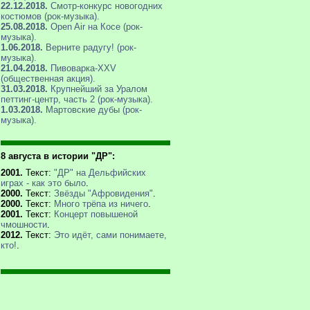
22.12.2018.
Смотр-конкурс новогодних
костюмов (рок-музыка).
25.08.2018.
Open Air на Косе (рок-
музыка).
1.06.2018.
Верните радугу! (рок-
музыка).
21.04.2018.
Пивоварка-XXV
(общественная акция).
31.03.2018.
Крупнейший за Уралом
петтинг-центр, часть 2 (рок-музыка).
1.03.2018.
Мартовские дубы (рок-
музыка).
8 августа в истории "ДР":
2001.
Текст:
"ДР" на Дельфийских
играх - как это было
.
2000.
Текст:
Звёзды "Афровидения"
.
2000.
Текст:
Много трёпа из ничего
.
2001.
Текст:
Концерт повышеной
чмошности
.
2012.
Текст:
Это идёт, сами понимаете,
кто!
.