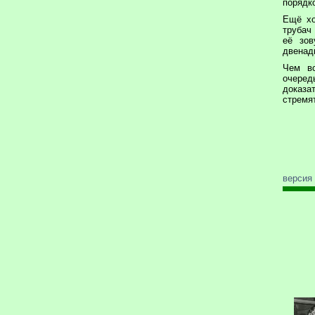
порядк
Ещё хо
трубач 
её зов
двенад
Чем вс
очеред
доказа
стремят
версия