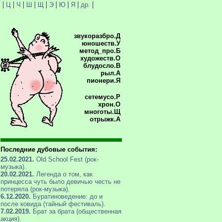
|
|
|
|
|
|
|
|
|
Х
Ц
Ч
Ш
Щ
Э
Ю
Я
др.
звукоразбро.Д
юношеств.У
метод_про.Б
художеств.О
блудосло.В
рыл.А
пионери.Я
сетемусо.Р
хрон.О
многоты.Щ
отрыжк.А
Последние дубовые события:
25.02.2021.
Old School Fest (рок-
музыка).
20.02.2021.
Легенда о том, как
принцесса чуть было девичью честь не
потеряла (рок-музыка).
6.12.2020.
Буратиноведение: до и
после ковида (тайный фестиваль).
7.02.2019.
Брат за брата (общественная
акция).