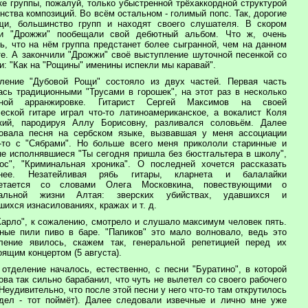
ке группы, пожалуй, только убыстренной трёхаккордной структурой
нства композиций. Во всём остальном - голимый попс. Так, дорогие
щи, большинство групп и находят своего слушателя. В скором
и "Дрожжи" пообещали свой дебютный альбом. Что ж, очень
ь, что на нём группа предстанет более сыгранной, чем на данном
те. А закончили "Дрожжи" своё выступление шуточной песенкой со
и: "Как на "Рощины" именины испекли мы каравай".
ление "Дубовой Рощи" состояло из двух частей. Первая часть
ась традиционными "Трусами в горошек", на этот раз в несколько
чной арранжировке. Гитарист Сергей Максимов на своей
ческой гитаре играл что-то латиноамериканское, а вокалист Коля
кий, пародируя Аллу Борисовну, разливался соловьём. Далее
овала песня на сербском языке, вызвавшая у меня ассоциации
-то с "Сябрами". Но больше всего меня прикололи старинные и
не исполнявшиеся "Ты сегодня пришла без бюстгальтера в школу",
ос", "Криминальная хроника". О последней хочется рассказать
бнее. Незатейливая рябь гитары, кларнета и балалайки
летается со словами Олега Московкина, повествующими о
нальной жизни Алтая: зверских убийствах, удавшихся и
ихся изнасилованиях, кражах и т. д.
Карло", к сожалению, смотрело и слушало максимум человек пять.
ные пили пиво в баре. "Папиков" это мало волновало, ведь это
ление явилось, скажем так, генеральной репетицией перед их
ящим концертом (5 августа).
 отделение началось, естественно, с песни "Буратино", в которой
ова так сильно барабанил, что чуть не вылетел со своего рабочего
Неудивительно, что после этой песни у него что-то там открутилось
идел - тот поймёт). Далее следовали извечные и лично мне уже