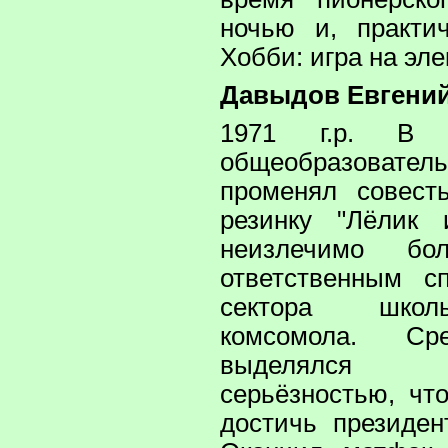
ночью и, практич
Хобби: игра на эл
Давыдов Евгени
1971 г.р. В 
общеобразова
променял совест
резинку "Лёлик 
неизлечимо бо
ответственным сп
сектора школ
комсомола. Ср
выделялся п
серьёзностью, чт
достичь президен