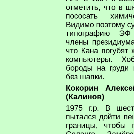
отметить, что в 
пососать химич
Видимо поэтому су
типографию ЭФ
члены президиум
что Кана погубят
компьютеры. Хо
бороды на груди
без шапки.
Кокорин Алекс
(Калинов)
1975 г.р. В шес
пытался дойти пе
границы, чтобы