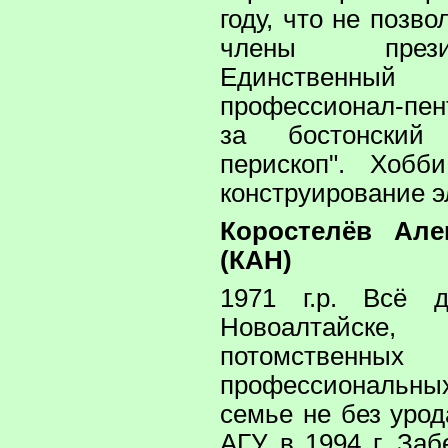
году, что не позв
члены през
Единственн
профессионал-пен
за бостонский
перископ". Хобби
конструирование э
Коростелёв Але
(КАН)
1971 г.р. Всё 
Новоалтайс
потомственны
профессиональны
семье не без уро
АГУ в 1994 г. Заб