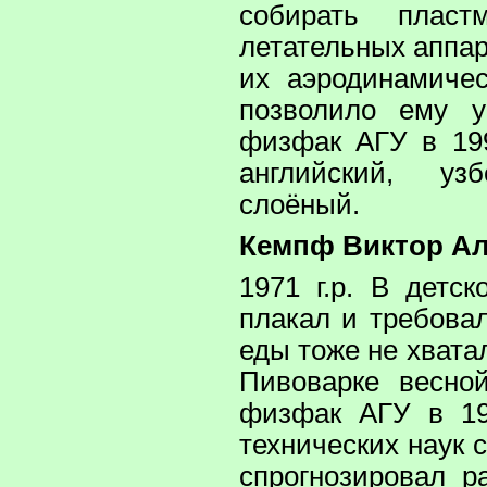
собирать пласт
летательных аппа
их аэродинамичес
позволило ему у
физфак АГУ в 199
английский, узб
слоёный.
Кемпф Виктор А
1971 г.р. В детс
плакал и требова
еды тоже не хвата
Пивоварке весно
физфак АГУ в 19
технических наук с
спрогнозировал 