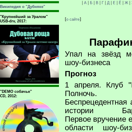
|
|
|
|
|
|
|
|
|
А
Б
В
Г
Д
Е
Ё
Ж
Википедия о "Дубняке"
"Крупнейший за Уралом"
[
]
о сайте
USB-drv, 2017:
Парафи
Упал на звёзд м
шоу-бизнеса
Прогноз
1 апреля. Клуб "
"DEMO собачье"
Полночь.
CD, 2012:
Беспрецедентная 
истории Барн
Первое вручение 
области шоу-би