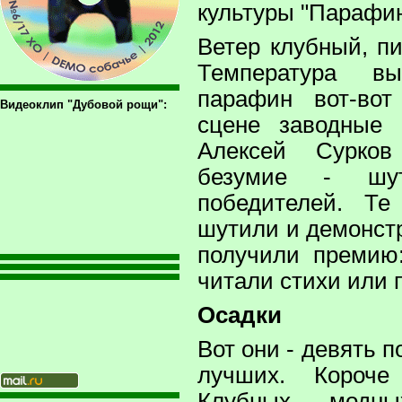
культуры "Парафин
Ветер клубный, п
Температура в
парафин вот-вот
Видеоклип "Дубовой рощи":
сцене заводные
Алексей Сурков
безумие - шут
победителей. Т
шутили и демонстр
получили премию:
читали стихи или 
Осадки
Вот они - девять 
лучших. Короче
Клубных, модны