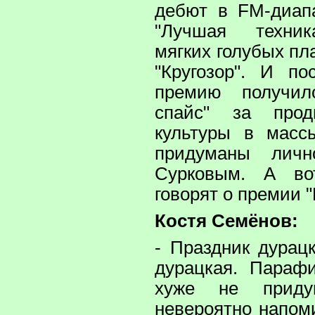
дебют в FM-диапа
"Лучшая техни
мягких голубых пл
"Кругозор". И п
премию получил
спайс" за прод
культуры в масс
придуманы лич
Сурковым. А в
говорят о премии 
Костя Семёнов:
- Праздник дурац
дурацкая. Парафи
хуже не прид
невероятно напом