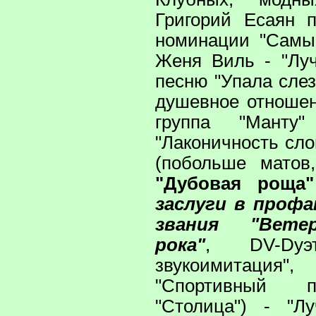
Григорий Есаян 
номинации "Самы
Женя Виль - "Лу
песню "Упала сле
душевное отношен
группа "Манту
"Лаконичность сло
(побольше матов
"Дубовая роща"
заслуги в проф
звания "Вете
рока"
, DV-Dу
звукоимитаци
"Спортивный п
"Столица") - "Л