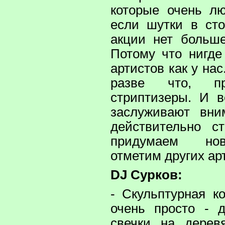
которые очень лю
если шутки в сто
акции нет больш
Потому что нигде
артистов как у на
разве что, п
стриптизеры. И 
заслуживают вни
действительно с
придумаем но
отметим других ар
DJ Сурков:
- Скульптурная к
очень просто - 
свечки на дерев