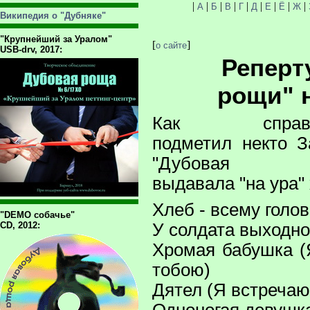
|
|
|
|
|
|
|
|
|
А
Б
В
Г
Д
Е
Ё
Ж
Википедия о "Дубняке"
"Крупнейший за Уралом"
[
]
о сайте
USB-drv, 2017:
Реперт
рощи" 
Как справе
подметил некто З
"Дубовая р
выдавала "на ура" 
Хлеб - всему голо
"DEMO собачье"
CD, 2012:
У солдата выходн
Хромая бабушка (
тобою)
Дятел (Я встречаю