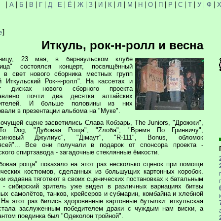
|
|
|
|
|
|
|
|
|
|
|
|
|
|
|
|
|
|
|
|
|
|
А
Б
В
Г
Д
Е
Ё
Ж
З
И
К
Л
М
Н
О
П
Р
С
Т
У
Ф
]
е
Иткуль, рок-н-ролл и весна
ницу, 23 мая, в барнаульском клубе
ница" состоялся концерт, посвящённый
 в свет нового сборника местных групп
й Иткульский Рок-н-ролл". На кассетах и
кт дисках нового сборного проекта
тавлено почти два десятка алтайских
нителей. И больше половины из них
овали в презентации альбома на "Муке".
хочущей сцене засветились Слава Кобзарь, The Juniors, "Дрожжи",
To Dog, "Дубовая Роща", "Zлоба", "Время По Гринвичу",
ьсиновый Джулиус", "Дiмаут", "R-111", Bonus, обломок
ясей"... Все они получали в подарок от спонсора проекта -
ского спиртзавода - загадочные стеклянные ёмкости.
бовая роща" показало на этот раз несколько сценок при помощи
ических костюмов, сделанных из большущих картонных коробок.
ки издавна тяготеют в своих сценических постановках к батальным
 - сибирский зритель уже видел в различных вариациях битвы
ных самолётов, танков, крейсеров и субмарин, комбайна и хлебной
. На этот раз бились здоровенные картонные бутылки: иткульская
стала заслуженным победителем драки с чуждым нам виски, а
антом поединка был "Одеколон тройной".