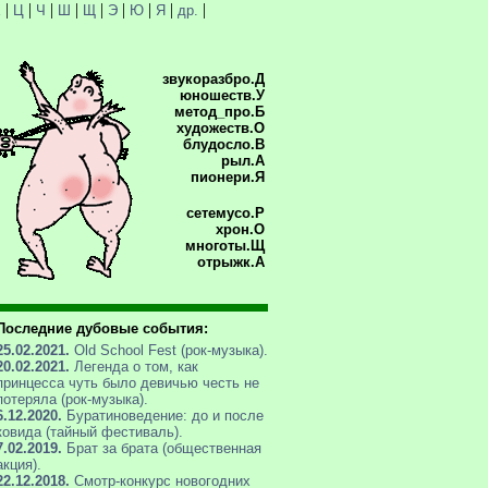
|
|
|
|
|
|
|
|
|
Х
Ц
Ч
Ш
Щ
Э
Ю
Я
др.
звукоразбро.Д
юношеств.У
метод_про.Б
художеств.О
блудосло.В
рыл.А
пионери.Я
сетемусо.Р
хрон.О
многоты.Щ
отрыжк.А
Последние дубовые события:
25.02.2021.
Old School Fest (рок-музыка).
20.02.2021.
Легенда о том, как
принцесса чуть было девичью честь не
потеряла (рок-музыка).
6.12.2020.
Буратиноведение: до и после
ковида (тайный фестиваль).
7.02.2019.
Брат за брата (общественная
акция).
22.12.2018.
Смотр-конкурс новогодних