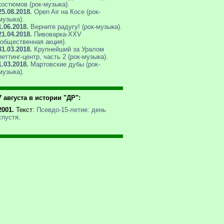
костюмов (рок-музыка).
25.08.2018.
Open Air на Косе (рок-
музыка).
1.06.2018.
Верните радугу! (рок-музыка).
21.04.2018.
Пивоварка-XXV
(общественная акция).
31.03.2018.
Крупнейший за Уралом
петтинг-центр, часть 2 (рок-музыка).
1.03.2018.
Мартовские дубы (рок-
музыка).
7 августа в истории "ДР":
2001.
Текст:
Псевдо-15-летие: день
спустя
.