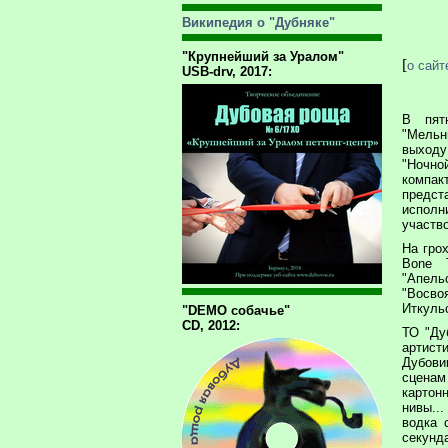
Википедия о "Дубняке"
"Крупнейший за Уралом"
[
о сайт
USB-drv, 2017:
В пят
"Мель
выходу
"Ночно
компа
предс
испол
участв
На гро
Bone 
"Апел
"Восво
Иткуль
"DEMO собачье"
CD, 2012:
ТО "Ду
артист
Дубови
сценам
картон
нивы..
водка 
секунд