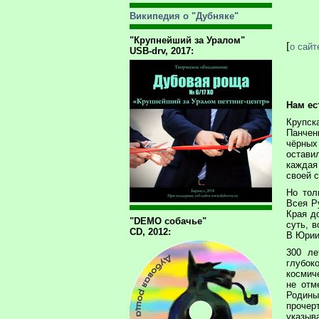
Википедия о "Дубняке"
"Крупнейший за Уралом"
[
о сайт
USB-drv, 2017:
Нам ес
Крупс
Панчен
чёрны
остави
каждая
своей с
Но тол
Всея Р
Края д
"DEMO собачье"
суть, в
CD, 2012:
В Юрии
300 ле
глубок
космич
не отм
Родины
проче
указыв