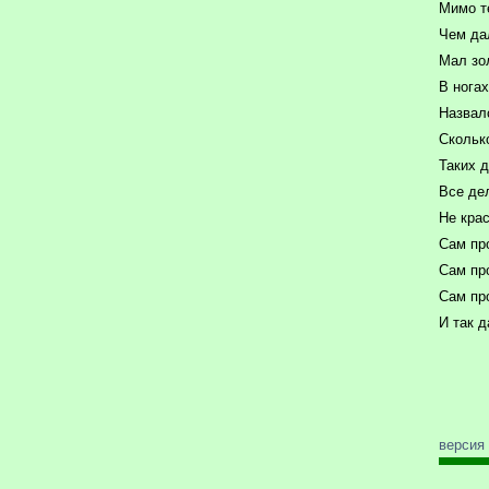
Мимо т
Чем да
Мал зо
В нога
Назвалс
Сколько
Таких д
Все дел
Не крас
Сам пр
Сам пр
Сам пр
И так 
версия