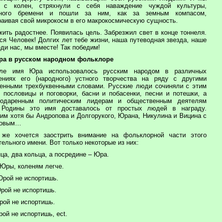
и с колен, стряхнули с себя наваждение чуждой культуры,
много бремени и пошли за ним, как за земным компасом,
раивая свой микрокосм в его макрокосмическую сущность.
жить радостнее. Появилась цель. Забрезжил свет в конце тоннеля.
ся Человек! Долгих лет тебе жизни, наша путеводная звезда, наше
ди нас, мы вместе! Так победим!
а в русском народном фольклоре
вле имя Юра использовалось русским народом в различных
ениях его (народного) устного творчества на ряду с другими
енными трехбуквенными словами. Русские люди сочиняли с этим
 пословицы и поговорки, басни и побасенки, песни и потешки, а
 одаренным политическим лидерам и общественным деятелям
 Родины это имя доставалось от простых людей в награду.
им хотя бы Андропова и Долгорукого, Юрана, Никулина и Вицина с
новым…
же хочется заострить внимание на фольклорной части этого
ельного имени. Вот только некоторые из них:
ца, два кольца, а посредине – Юра.
 Юры, коленям легче.
рой не испортишь.
рой не испортишь.
ой не испортишь.
ой не испортишь, ect.