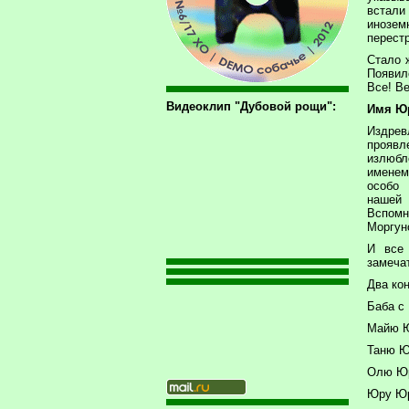
встал
инозе
перест
Стало 
Появил
Все! Ве
Видеоклип "Дубовой рощи":
Имя Юр
Издре
проявл
излюбл
именем
особо
нашей
Вспомн
Моргу
И все 
замечат
Два кон
Баба с
Майю Ю
Таню Ю
Олю Юр
Юру Юр