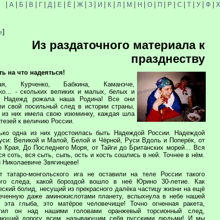
|
|
|
|
|
|
|
|
|
|
|
|
|
|
|
|
|
|
|
|
|
|
А
Б
В
Г
Д
Е
Ё
Ж
З
И
К
Л
М
Н
О
П
Р
С
Т
У
Ф
]
е
Из раздаточного материала к
празднеству
ть на что надеяться!
кая, Курченко, Бабкина, Каманэче,
ко… - скольких великих и малых, белых и
х Надежд рожала наша Родина! Все они
ли свой посильный след в истории страны,
 из них имела свою изюминку, каждая шла
тезей к величию России.
ько одна из них удостоилась быть Надеждой России. Надеждой
уси: Великой и Малой, Белой и Чёрной, Руси Вдоль и Поперёк, от
о Края, До Последнего Моря, от Тайги до Британских морей… Вся
ся соть, вся сыть, сыпь, ость и кость сошлись в ней. Точнее в нём.
 Николаевиче Звягинцеве!
т татаро-монгольского ига не оставили на теле России такого
ого следа, какой бороздой вошло в неё Юрино 30-летие. Как
еский болид, несущий из прекрасного далёка частицу жизни на ещё
еченную даже аминокислотами планету, вспыхнула в небе нашей
 эта глыба, это матёрое человечище! Точно огненная ракета,
ртил он над нашими головами оранжевый торсионный след,
ающий дорогу всем, называющим себя русскими людьми! И мы