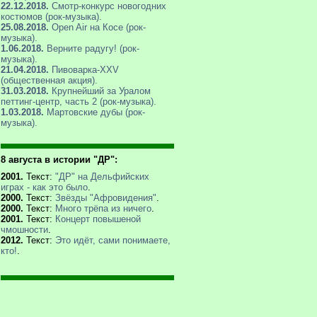
22.12.2018.
Смотр-конкурс новогодних
костюмов (рок-музыка).
25.08.2018.
Open Air на Косе (рок-
музыка).
1.06.2018.
Верните радугу! (рок-
музыка).
21.04.2018.
Пивоварка-XXV
(общественная акция).
31.03.2018.
Крупнейший за Уралом
петтинг-центр, часть 2 (рок-музыка).
1.03.2018.
Мартовские дубы (рок-
музыка).
8 августа в истории "ДР":
2001.
Текст:
"ДР" на Дельфийских
играх - как это было
.
2000.
Текст:
Звёзды "Афровидения"
.
2000.
Текст:
Много трёпа из ничего
.
2001.
Текст:
Концерт повышеной
чмошности
.
2012.
Текст:
Это идёт, сами понимаете,
кто!
.