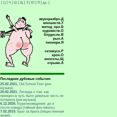
|
|
|
|
|
|
|
|
|
Х
Ц
Ч
Ш
Щ
Э
Ю
Я
др.
звукоразбро.Д
юношеств.У
метод_про.Б
художеств.О
блудосло.В
рыл.А
пионери.Я
сетемусо.Р
хрон.О
многоты.Щ
отрыжк.А
Последние дубовые события:
25.02.2021.
Old School Fest (рок-
музыка).
20.02.2021.
Легенда о том, как
принцесса чуть было девичью честь не
потеряла (рок-музыка).
6.12.2020.
Буратиноведение: до и
после ковида (тайный фестиваль).
7.02.2019.
Брат за брата (общественная
акция).