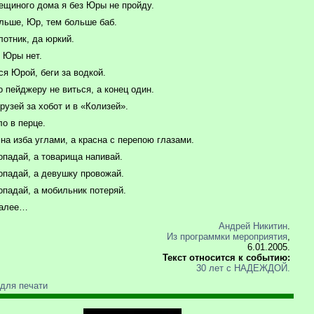
ещиного дома я без Юры не пройду.
льше, Юр, тем больше баб.
лотник, да юркий.
х Юры нет.
я Юрой, беги за водкой.
 пейджеру не виться, а конец один.
рузей за хобот и в «Колизей».
о в перце.
на изба углами, а красна с перепою глазами.
опадай, а товарища напивай.
опадай, а девушку провожай.
опадай, а мобильник потеряй.
далее…
Андрей Никитин
.
Из программки мероприятия
,
6.01.2005.
Текст относится к событию:
30 лет с НАДЕЖДОЙ.
 для печати