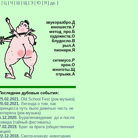
|
|
|
|
|
|
|
|
|
Х
Ц
Ч
Ш
Щ
Э
Ю
Я
др.
звукоразбро.Д
юношеств.У
метод_про.Б
художеств.О
блудосло.В
рыл.А
пионери.Я
сетемусо.Р
хрон.О
многоты.Щ
отрыжк.А
Последние дубовые события:
25.02.2021.
Old School Fest (рок-музыка).
20.02.2021.
Легенда о том, как
принцесса чуть было девичью честь не
потеряла (рок-музыка).
6.12.2020.
Буратиноведение: до и после
ковида (тайный фестиваль).
7.02.2019.
Брат за брата (общественная
акция).
22.12.2018.
Смотр-конкурс новогодних