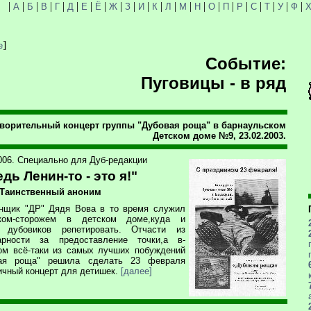
|
|
|
|
|
|
|
|
|
|
|
|
|
|
|
|
|
|
|
|
|
|
А
Б
В
Г
Д
Е
Ё
Ж
З
И
К
Л
М
Н
О
П
Р
С
Т
У
Ф
]
е
Событие:
Пуговицы - в ряд
творительный концерт группы "Дубовая роща" в барнаульском
Детском доме №9, 23.02.2003.
2006. Специально для Дуб-редакции
едь Ленин-то - это я!"
 Таинственный аноним
нщик "ДР" Дядя Вова в то время служил
иком-сторожем в детском доме,куда и
 дубовиков репетировать. Отчасти из
арности за предоставление точки,а в-
ом всё-таки из самых лучших побуждений
вая роща" решила сделать 23 февраля
ичный концерт для детишек.
[далее]