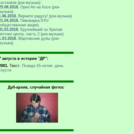
костюмов (рок-музыка).
25.08.2018.
Open Air на Косе (рок-
музыка).
1.06.2018.
Верните радугу! (рок-музыка).
21.04.2018.
Пивоварка-XXV
(общественная акция).
31.03.2018.
Крупнейший за Уралом
петтинг-центр, часть 2 (рок-музыка).
1.03.2018.
Мартовские дубы (рок-
музыка).
7 августа в истории "ДР":
2001.
Текст:
Псевдо-15-летие: день
спустя
.
Дуб-архив, случайная фотка: