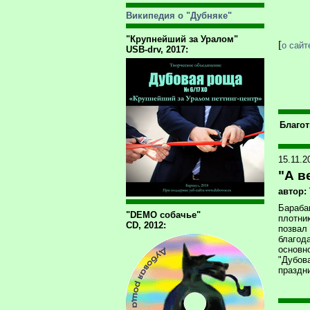
Википедия о "Дубняке"
"Крупнейший за Уралом"
[
о сайт
USB-drv, 2017:
Благо
15.11.
"А в
автор:
Бараба
"DEMO собачье"
плотн
CD, 2012:
позвал
благод
основн
"Дубо
праздн