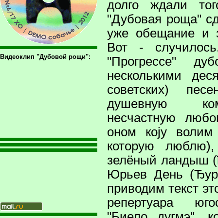
долго ждали тог
"Дубовая роща" с
уже обещание и з
Вот - случилос
Видеоклип "Дубовой рощи":
"Прогрессе" ду
несколькими дес
советских) песе
душевную ко
несчастную любо
оном коjу волим
которую люблю),
зелёный ландыш (
Юрьев День (Ђур
приводим текст эт
репертуара юго
"Биело дугмэ", к