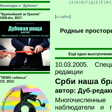
|
|
|
|
|
|
|
|
|
А
Б
В
Г
Д
Е
Ё
Ж
Википедия о "Дубняке"
"Крупнейший за Уралом"
[
]
о сайте
USB-drv, 2017:
Родные просторы
Ещё одно выступление в
10.03.2005. Спе
редакции
"DEMO собачье"
Срби наша бр
CD, 2012:
автор: Дуб-редак
Многочисленн
наблюдатели и п