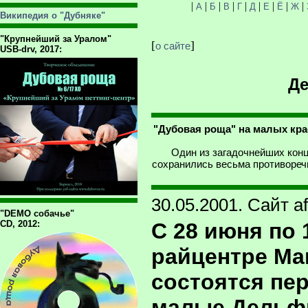
|
|
|
|
|
|
|
|
|
А
Б
В
Г
Д
Е
Ё
Ж
Википедия о "Дубняке"
"Крупнейший за Уралом"
[
]
о сайте
USB-drv, 2017:
Де
"Дубовая роща" на малых кра
Один из загадочнейших конц
сохранились весьма противореч
30.05.2001. Сайт af
"DEMO собачье"
CD, 2012:
С 28 июня по 
райцентре М
состоятся пе
малые Дельф