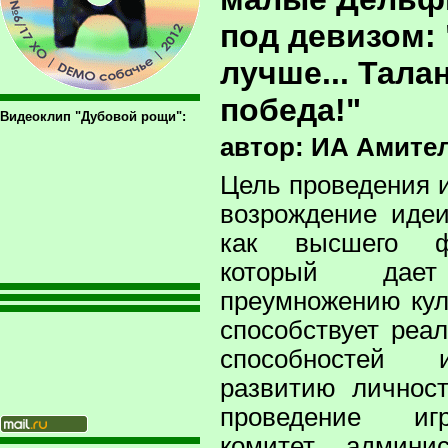
под девизом:
лучше... Талан
победа!"
Видеоклип "Дубовой рощи":
автор: ИА Амите
Цель проведения 
возрождение иде
как высшего ф
который да
преумножению кул
способствует реа
способностей 
развитию личнос
проведение иг
комитет админи