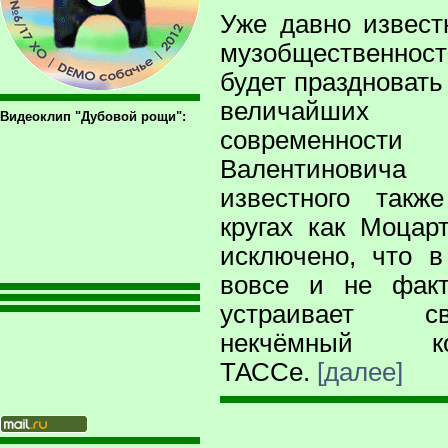
Уже давно извест
музобщественн
будет праздновать
величайших 
Видеоклип "Дубовой рощи":
современно
Валентинович
известного такж
кругах как Моца
исключено, что в
вовсе и не факт
устраивает с
некчёмный к
ТАССе.
[далее]