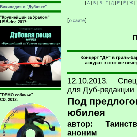
|
|
|
|
|
|
|
|
|
А
Б
В
Г
Д
Е
Ё
Ж
Википедия о "Дубняке"
"Крупнейший за Уралом"
[
]
о сайте
USB-drv, 2017:
П
Концерт "ДР" в гриль-ба
аккурат в этот же веч
12.10.2013. Спец
для Дуб-редакции
"DEMO собачье"
Под предлого
CD, 2012:
юбилея
автор: Таинст
аноним