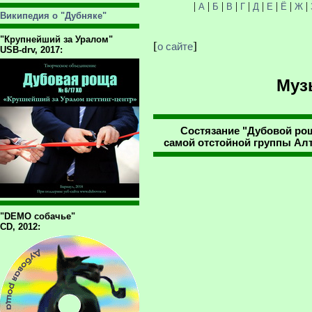
|
|
|
|
|
|
|
|
|
А
Б
В
Г
Д
Е
Ё
Ж
Википедия о "Дубняке"
"Крупнейший за Уралом"
[
]
о сайте
USB-drv, 2017:
Муз
Состязание "Дубовой рощ
самой отстойной группы Алта
"DEMO собачье"
CD, 2012: