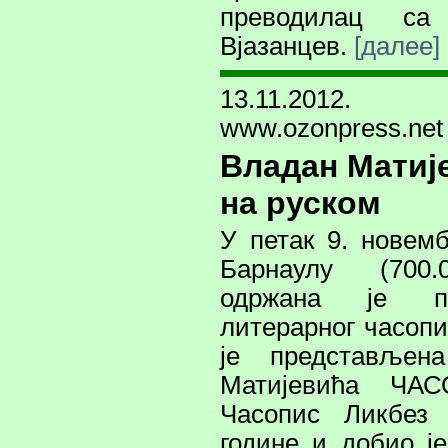
преводилац са
Вјазанцев.
[далее]
13.11.2012.
www.ozonpress.net
Владан Матиј
на руском
У петак 9. новем
Барнаулу (700.
одржана је пр
литерарног часоп
је представљен
Матијевића ЧА
Часопис Ликбез 
године и добио је