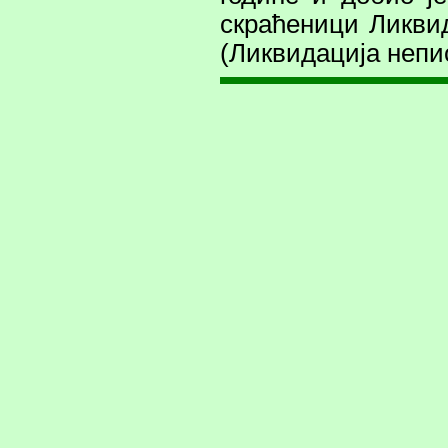
скраћеници Ликви
(Ликвидација непи