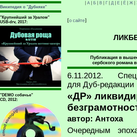
|
|
|
|
|
|
|
|
|
А
Б
В
Г
Д
Е
Ё
Ж
Википедия о "Дубняке"
"Крупнейший за Уралом"
[
]
о сайте
USB-drv, 2017:
ЛИКБЕ
Публикация в выше
сербского романа в 
6.11.2012. Спец
для Дуб-редакции
«ДР» ликвиди
"DEMO собачье"
CD, 2012:
безграмотнос
автор: Антоха
Очередным эпох