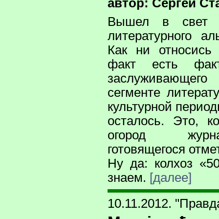
автор: Сергей Ст
Вышел в свет 
литературного ал
Как ни относись
факт есть факт
заслуживающег
сегменте литерат
культурной периоди
осталось. Это, к
огород журн
готовящегося отме
Ну да: колхоз «5
знаем.
[далее]
10.11.2012. "Правд