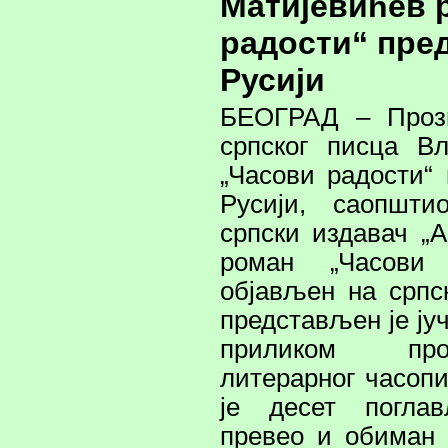
Матијевићев 
радости“ пре
Русији
БЕОГРАД – Прозн
српског писца В
„Часови радости“
Русији, саопшти
српски издавач „А
роман „Часови 
објављен на српс
представљен је ју
приликом про
литерарног часопи
је десет погла
превео и обиман 