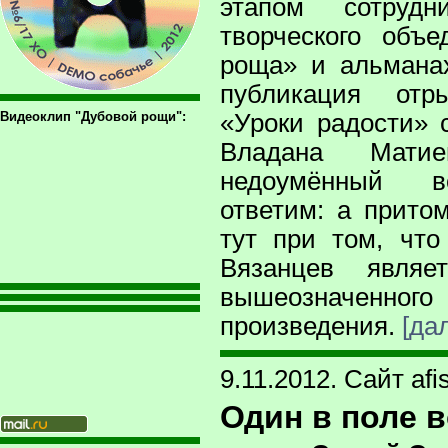
этапом сотрудни
творческого объ
роща» и альмана
публикация от
Видеоклип "Дубовой рощи":
«Уроки радости» 
Владана Матие
недоумённый в
ответим: а прито
тут при том, что
Вязанцев являе
вышеозначенного
произведения.
[да
9.11.2012. Сайт afi
Один в поле 