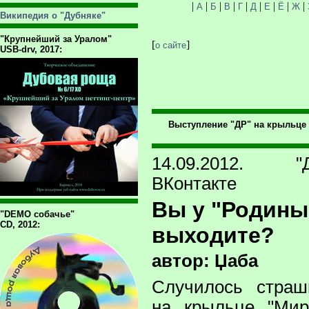
|
|
|
|
|
|
|
|
|
А
Б
В
Г
Д
Е
Ё
Ж
Википедия о "Дубняке"
"Крупнейший за Уралом"
[
]
о сайте
USB-drv, 2017:
Выступление "ДР" на крыльце к
14.09.2012. "Д
ВКонтакте
Вы у "Родины
"DEMO собачье"
CD, 2012:
выходите?
автор: Џаба
Случилось страш
на крыльце "Мир