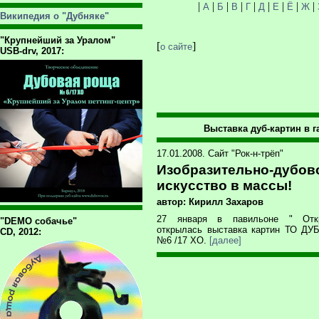
|
|
|
|
|
|
|
|
|
А
Б
В
Г
Д
Е
Ё
Ж
Википедия о "Дубняке"
"Крупнейший за Уралом"
[
]
о сайте
USB-drv, 2017:
Выставка дуб-картин в г
17.01.2008. Сайт "Рок-н-трёп"
Изобразительно-дубов
искусство в массы!
автор: Кирилл Захаров
27 января в павильоне " Отк
"DEMO собачье"
открылась выставка картин ТО 
CD, 2012:
№6 /17 ХО.
[далее]