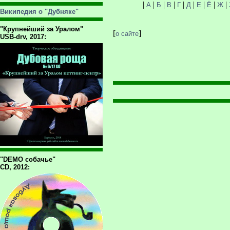
|
|
|
|
|
|
|
|
|
А
Б
В
Г
Д
Е
Ё
Ж
Википедия о "Дубняке"
"Крупнейший за Уралом"
[
]
о сайте
USB-drv, 2017:
"DEMO собачье"
CD, 2012: