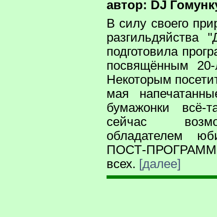
автор: DJ Гомунк
В силу своего при
разгильдяйства 
подготовила прогр
посвящённым 20-
Некоторым посети
мая напечатанн
бумажонки всё-т
сейчас возм
обладателем юб
ПОСТ-ПРОГР
всех.
[далее]