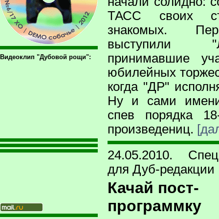
начали солидно: с
ТАСС своих с
знакомых. Пе
выступили "
принимавшие уч
Видеоклип "Дубовой рощи":
юбилейных торжес
когда "ДР" исполн
Ну и сами имени
спев порядка 18
произведениц.
[да
24.05.2010. Спец
для Дуб-редакции
Качай пост-
программку