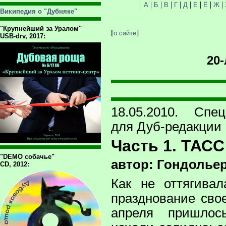
|
|
|
|
|
|
|
|
|
А
Б
В
Г
Д
Е
Ё
Ж
Википедия о "Дубняке"
"Крупнейший за Уралом"
[
]
о сайте
USB-drv, 2017:
20-
18.05.2010. Спец
для Дуб-редакции
Часть 1. ТАСС
"DEMO собачье"
автор: Гондолье
CD, 2012:
Как не оттягива
празднование свое
апреля пришлос