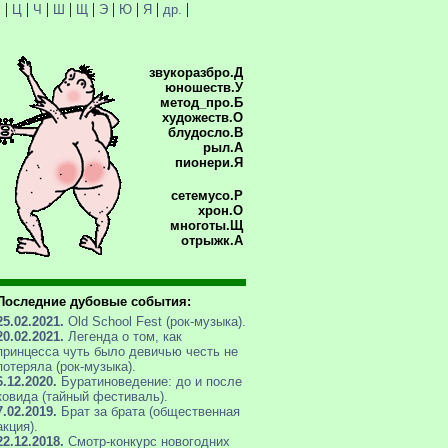
|
|
|
|
|
|
|
|
|
Х
Ц
Ч
Ш
Щ
Э
Ю
Я
др.
звукоразбро.Д
юношеств.У
метод_про.Б
художеств.О
блудосло.В
рыл.А
пионери.Я
сетемусо.Р
хрон.О
многоты.Щ
отрыжк.А
Последние дубовые события:
25.02.2021.
Old School Fest (рок-музыка).
20.02.2021.
Легенда о том, как
принцесса чуть было девичью честь не
потеряла (рок-музыка).
6.12.2020.
Буратиноведение: до и после
ковида (тайный фестиваль).
7.02.2019.
Брат за брата (общественная
акция).
22.12.2018.
Смотр-конкурс новогодних