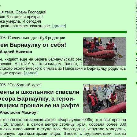
.
 я тебя, Срань Господня!
аю без слёз и прикрас!
ека умерла. И сегодня
-река протекает сквозь нас.
[далее]
2006. Специально для Дуб-редакции
ем Барнаулку от себя!
 Андрей Никитин
ин, кидают еще на берега барнаульских рек
всякое. А кто? А мы же и кидаем. Так вот, в
еликого экологического сплава из Пивоварки в Барнаулку родились
щие строки:
[далее]
006. "Свободный курс"
енты и школьники спасали
усора Барнаулку, а герои-
вщики прошли ее на рафте
 Анастасия Масибут
ственно-экологическая акция «Барнаулка-2006», которая прошла
я, 28 апреля, в самом центре столицы края, собрала более 300
льских школьников и студентов. Непогода не испугала молодежь,
вленную организаторами акции. Вместе с журналистами газеты