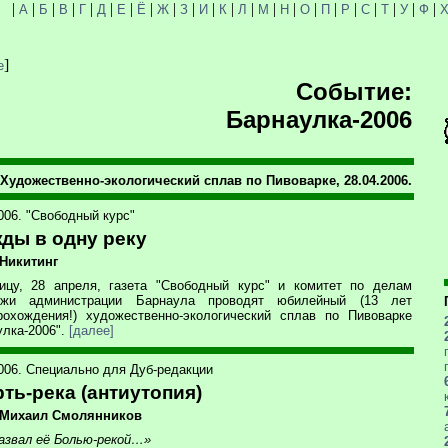
|
|
|
|
|
|
|
|
|
|
|
|
|
|
|
|
|
|
|
|
|
|
А
Б
В
Г
Д
Е
Ё
Ж
З
И
К
Л
М
Н
О
П
Р
С
Т
У
Ф
]
е
Событие:
Барнаулка-2006
Художественно-экологический сплав по Пивоварке, 28.04.2006.
006. "Свободный курс"
ды в одну реку
 Никитинг
ицу, 28 апреля, газета "Свободный курс" и комитет по делам
ежи администрации Барнаула проводят юбилейный (13 лет
рохождения!) художественно-экологический сплав по Пивоварке
улка-2006".
[далее]
2006. Специально для Дуб-редакции
ть-река (антиутопия)
 Михаил Смолянников
азвал её Болью-рекой…»