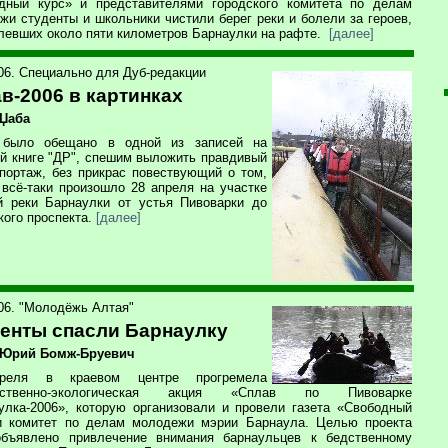
дный курс» и представителями городского комитета по делам
жи студенты и школьники чистили берег реки и болели за героев,
левших около пяти километров Барнаулки на рафте.
[далее]
006. Специально для Дуб-редакции
в-2006 в картинках
 Џаба
 было обещано в одной из записей на
ой книге "ДР", спешим выложить правдивый
портаж, без прикрас повествующий о том,
 всё-таки произошло 28 апреля на участке
й реки Барнаулки от устья Пивоварки до
кого проспекта.
[далее]
006. "Молодёжь Алтая"
енты спасли Барнаулку
 Юрий Бомж-Бруевич
реля в краевом центре прогремела
ественно-экологическая акция «Сплав по Пивоварке
улка-2006», которую организовали и провели газета «Свободный
и комитет по делам молодежи мэрии Барнаула. Целью проекта
бъявлено привлечение внимания барнаульцев к бедственному