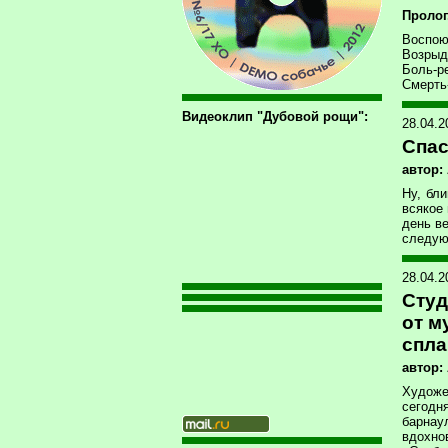
Пролог
Воспою
Возрыд
Боль-р
Смерть
Видеоклип "Дубовой рощи":
28.04.
Спас
автор:
Ну, бл
всякое 
день в
следую
28.04.2
Студ
от м
спла
автор:
Художе
сегодн
барнау
вдохно