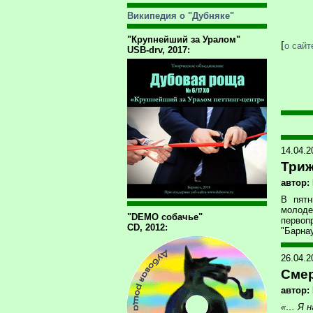
Википедия о "Дубняке"
"Крупнейший за Уралом"
[
о сайт
USB-drv, 2017:
14.04.2
Триж
автор:
В пятн
молод
"DEMO собачье"
первоп
CD, 2012:
"Барна
26.04.
Смер
автор:
«… Я н