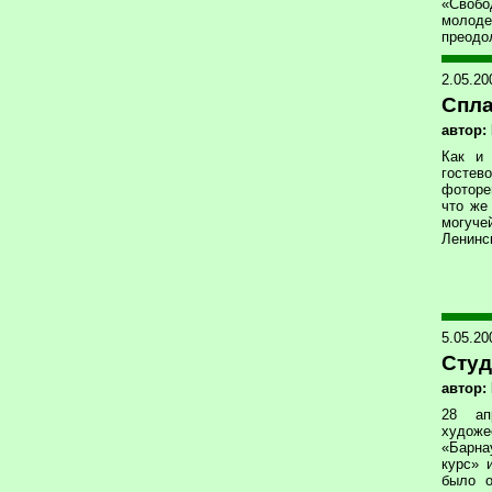
«Свобо
молоде
преодо
2.05.2
Спла
автор:
Как и
гостев
фоторе
что же
могуче
Ленинс
5.05.2
Студ
автор:
28 ап
худож
«Барна
курс» 
было о