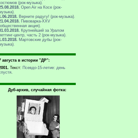
костюмов (рок-музыка).
25.08.2018.
Open Air на Косе (рок-
музыка).
1.06.2018.
Верните радугу! (рок-музыка).
21.04.2018.
Пивоварка-XXV
(общественная акция).
31.03.2018.
Крупнейший за Уралом
петтинг-центр, часть 2 (рок-музыка).
1.03.2018.
Мартовские дубы (рок-
музыка).
7 августа в истории "ДР":
2001.
Текст:
Псевдо-15-летие: день
спустя
.
Дуб-архив, случайная фотка: