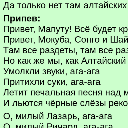
Да только нет там алтайских
Припев:
Привет, Мапуту! Всё будет кр
Привет, Мокуба, Сонго и Ша
Там все раздеты, там все ра
Но как же мы, как Алтайский
Умолкли звуки, ага-ага
Притихли суки, ага-ага
Летит печальная песня над 
И льются чёрные слёзы реко
О, милый Лазарь, ага-ага
О, милый Ричард, ага-ага