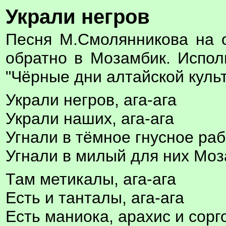
Украли негров
Песня М.Смолянникова на 
обратно в Мозамбик. Испол
"Чёрные дни алтайской куль
Украли негров, ага-ага
Украли наших, ага-ага
Угнали в тёмное гнусное раб
Угнали в милый для них Моз
Там метикалы, ага-ага
Есть и танталы, ага-ага
Есть маниока, арахис и сорг