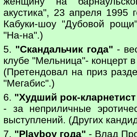
женщину на барнаульско
акустика", 23 апреля 1995 
Кабуки-шоу "Дубовой рощи"
"На-на".)
5.
"Скандальчик года"
- ве
клубе "Мельница"- концерт в 
(Претендовал на приз разд
"Мегабис".)
6.
"Худший рок-кларнетист
- за неприличные эротиче
выступлений. (Других канди
7.
"Playboy года"
- Влад Про