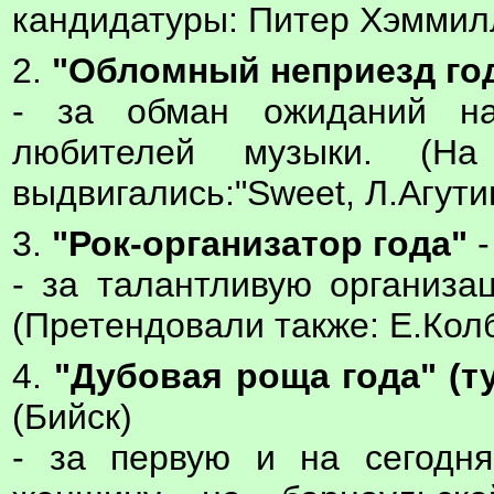
кандидатуры: Питер Хэммилл, 
2.
"Обломный неприезд год
- за обман ожиданий на
любителей музыки. (Н
выдвигались:"Sweet, Л.Агути
3.
"Рок-организатор года"
-
- за талантливую организац
(Претендовали также: Е.Кол
4.
"Дубовая роща года" (т
(Бийск)
- за первую и на сегодн