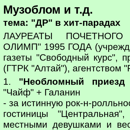
Музоблом и т.д.
тема: "ДР" в хит-парадах
ЛАУРЕАТЫ ПОЧЕТНОГО
ОЛИМП" 1995 ГОДА (учрежд
газеты "Свободный курс", п
(ГТРК "Алтай"), агентством "
1.
"Необломный приезд 
"Чайф" + Галанин
- за истинную рок-н-ролльн
гостиницы "Центральная"
местными девушками и вес