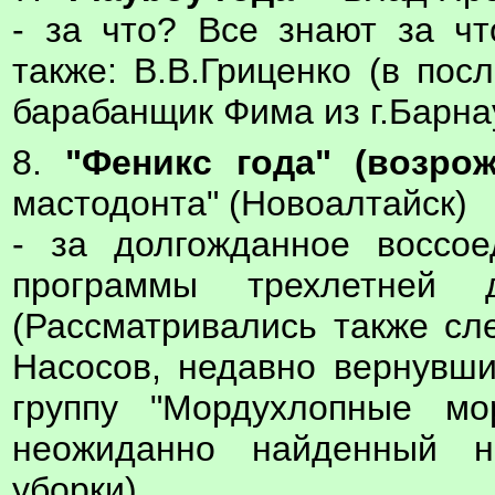
- за что? Все знают за чт
также: В.В.Гриценко (в пос
барабанщик Фима из г.Барна
8.
"Феникс года" (возро
мастодонта" (Новоалтайск)
- за долгожданное воссо
программы трехлетней 
(Рассматривались также с
Насосов, недавно вернувши
группу "Мордухлопные мор
неожиданно найденный 
уборки).