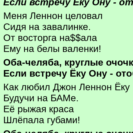
Если встречу Ёку Ону - о
Меня Леннон целовал
Сидя на завалинке.
От восторга на$$ала
Ему на белы валенки!
Оба-челяба, круглые очочк
Если встречу Ёку Ону - от
Как любил Джон Леннон Ёку
Будучи на БАМе.
Её рыжая краса
Шлёпала губами!