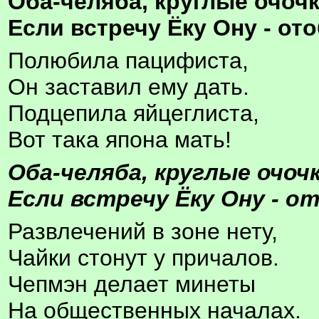
Оба-челяба, круглые очочк
Если встречу Ёку Ону - от
Полюбила пацифиста,
Он заставил ему дать.
Подцепила яйцеглиста,
Вот така япона мать!
Оба-челяба, круглые очочк
Если встречу Ёку Ону - о
Развлечений в зоне нету,
Чайки стонут у причалов.
Чепмэн делает минеты
На общественных началах.