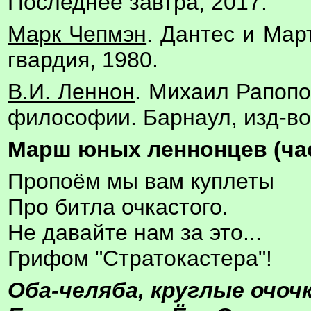
Последнее завтра, 2017.
Марк Чепмэн
. Дантес и Мар
гвардия, 1980.
В.И. Леннон
. Михаил Рапопо
философии. Барнаул, изд-во
Марш юных леннонцев (ча
Пропоём мы вам куплеты
Про битла очкастого.
Не давайте нам за это...
Грифом "Стратокастера"!
Оба-челяба, круглые очочк