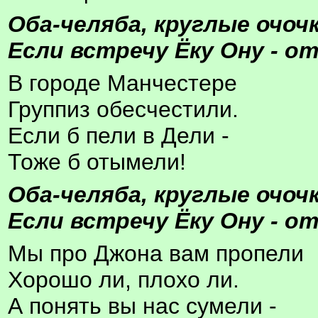
Оба-челяба, круглые очочк
Если встречу Ёку Ону - о
В городе Манчестере
Группиз обесчестили.
Если б пели в Дели -
Тоже б отымели!
Оба-челяба, круглые очочк
Если встречу Ёку Ону - о
Мы про Джона вам пропели
Хорошо ли, плохо ли.
А понять вы нас сумели -