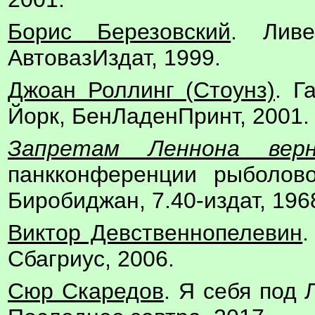
Борис Березовский
. Ливе
АвтовазИздат, 1999.
Джоан Роллинг (Стоунз)
. Г
Йорк, БенЛаденПринт, 2001.
Запретам Леннона вер
панкконференции рыболов
Биробиджан, 7.40-издат, 196
Виктор Девственнопелевин
.
Сбагриус, 2006.
Сюр Скаредов
. Я себя под 