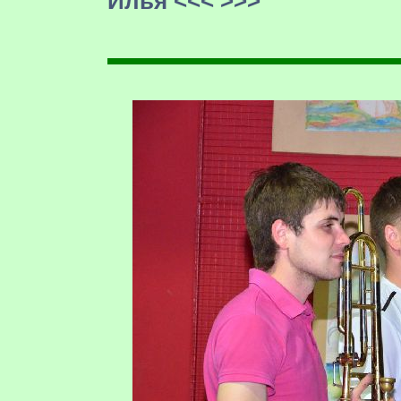
Илья
<<<
>>>