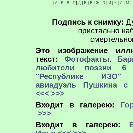
|
|
|
|
|
|
|
|
|
|
|
|
|
|
А
Б
В
Г
Д
Е
Ё
Ж
З
И
К
Л
М
Подпись к снимку:
Ду
пристально на
смертельной
Это изображение иллю
текст:
Фотофакты. Бар
любители поэзии 6
"Республике ИЗО" 
авиадуэль Пушкина с 
<<<
>>>
Входит в галерею:
Го
>>>
Входит в галерею: