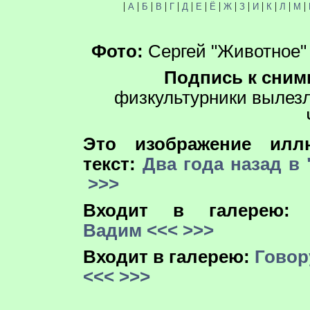
|
|
|
|
|
|
|
|
|
|
|
|
|
|
А
Б
В
Г
Д
Е
Ё
Ж
З
И
К
Л
М
Фото:
Сергей "Животное"
Подпись к сним
физкультурники вылезл
Это изображение иллю
текст:
Два года назад в
>>>
Входит в галерею
Вадим
<<<
>>>
Входит в галерею:
Говор
<<<
>>>