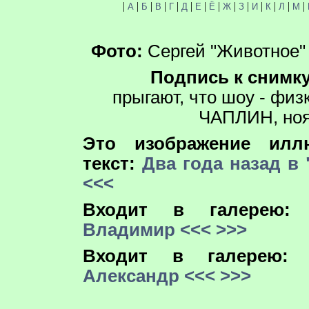
|
|
|
|
|
|
|
|
|
|
|
|
|
|
А
Б
В
Г
Д
Е
Ё
Ж
З
И
К
Л
М
Фото:
Сергей "Животное"
Подпись к снимку
прыгают, что шоу - физ
ЧАПЛИН, нояб
Это изображение иллю
текст:
Два года назад в
<<<
Входит в галерею
Владимир
<<<
>>>
Входит в галерею
Александр
<<<
>>>