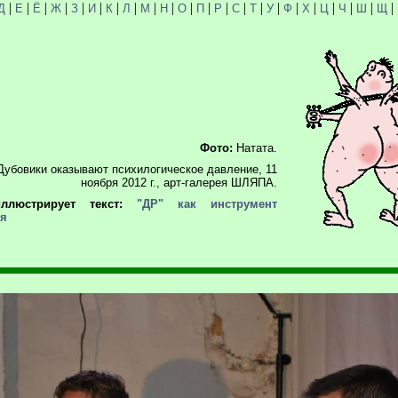
|
|
|
|
|
|
|
|
|
|
|
|
|
|
|
|
|
|
|
|
|
|
Д
Е
Ё
Ж
З
И
К
Л
М
Н
О
П
Р
С
Т
У
Ф
Х
Ц
Ч
Ш
Щ
Фото:
Натата.
убовики оказывают психилогическое давление, 11
ноября 2012 г., арт-галерея ШЛЯПА.
ллюстрирует текст:
"ДР" как инструмент
ия