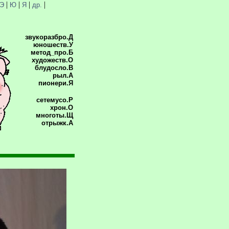
|
|
|
|
Э
Ю
Я
др.
звукоразбро.Д
юношеств.У
метод_про.Б
художеств.О
блудосло.В
рыл.А
пионери.Я
сетемусо.Р
хрон.О
многоты.Щ
отрыжк.А