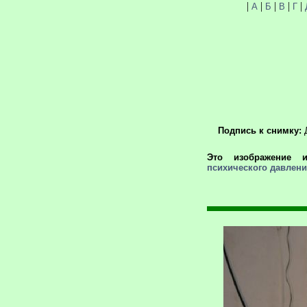
|
|
|
|
|
А
Б
В
Г
Подпись к снимку:
Д
Это изображение и
психического давлен