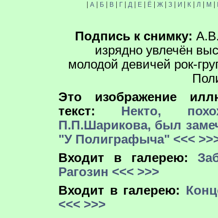
|
|
|
|
|
|
|
|
|
|
|
|
|
|
А
Б
В
Г
Д
Е
Ё
Ж
З
И
К
Л
М
Подпись к снимку:
А.В
изрядно увлечён вы
молодой девичей рок-гру
Пол
Это изображение иллю
текст:
Некто, пох
П.П.Шарикова, был заме
"У Полиграфыча"
<<<
>>
Входит в галерею:
За
Рагозин
<<<
>>>
Входит в галерею:
Конц
<<<
>>>