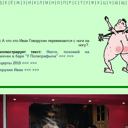
|
|
|
|
|
|
|
|
|
|
|
|
|
|
|
|
|
|
|
|
|
|
Д
Е
Ё
Ж
З
И
К
Л
М
Н
О
П
Р
С
Т
У
Ф
Х
Ц
Ч
Ш
Щ
:
А что это Иван Говорухин переминается с ноги на
ногу?.
иллюстрирует текст:
Некто, похожий на
мечен в баре "У Полиграфыча"
<<<
>>>
церты 2010
<<<
>>>
орухин Иван
<<<
>>>