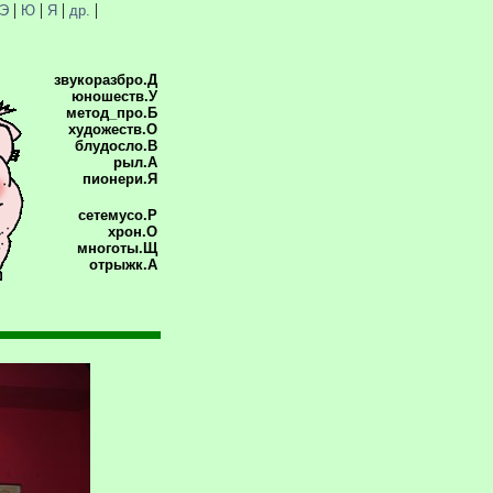
|
|
|
|
Э
Ю
Я
др.
звукоразбро.Д
юношеств.У
метод_про.Б
художеств.О
блудосло.В
рыл.А
пионери.Я
сетемусо.Р
хрон.О
многоты.Щ
отрыжк.А