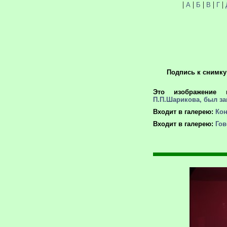
|
|
|
|
|
А
Б
В
Г
Подпись к снимку
Это изображение 
П.П.Шарикова, был за
Входит в галерею:
Кон
Входит в галерею:
Гов