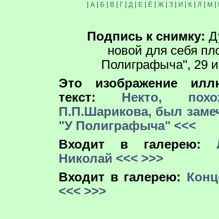
|
|
|
|
|
|
|
|
|
|
|
|
|
|
А
Б
В
Г
Д
Е
Ё
Ж
З
И
К
Л
М
Подпись к снимку:
Д
новой для себя пл
Полиграфыча", 29 и
Это изображение иллю
текст:
Некто, пох
П.П.Шарикова, был заме
"У Полиграфыча"
<<<
Входит в галерею:
Николай
<<<
>>>
Входит в галерею:
Конц
<<<
>>>