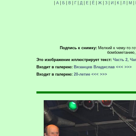
|
|
|
|
|
|
|
|
|
|
|
|
|
|
А
Б
В
Г
Д
Е
Ё
Ж
З
И
К
Л
М
Подпись к снимку:
Мелкий к чему-то го
бомбометанию,
Это изображение иллюстрирует текст:
Часть 2, Ч
Входит в галерею:
Вязанцев Владислав
<<<
>>>
Входит в галерею:
20-летие
<<<
>>>