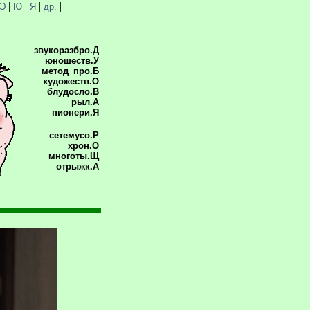
|
|
|
|
Э
Ю
Я
др.
звукоразбро.Д
юношеств.У
метод_про.Б
художеств.О
блудосло.В
рыл.А
пионери.Я
сетемусо.Р
хрон.О
многоты.Щ
отрыжк.А