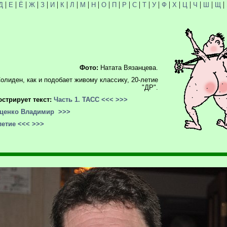
|
|
|
|
|
|
|
|
|
|
|
|
|
|
|
|
|
|
|
|
|
|
Д
Е
Ё
Ж
З
И
К
Л
М
Н
О
П
Р
С
Т
У
Ф
Х
Ц
Ч
Ш
Щ
Фото:
Натата Вязанцева.
олиден, как и подобает живому классику, 20-летие
"ДР".
стрирует текст:
Часть 1. ТАСС
<<<
>>>
ценко Владимир
>>>
летие
<<<
>>>