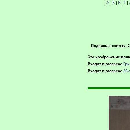
|
|
|
|
|
А
Б
В
Г
Подпись к снимку:
С
Это изображение иллю
Входит в галерею:
Гри
Входит в галерею:
20-