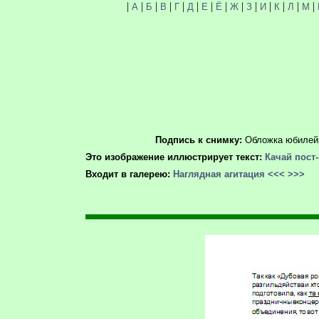
|
|
|
|
|
|
|
|
|
|
|
|
|
|
А
Б
В
Г
Д
Е
Ё
Ж
З
И
К
Л
М
Подпись к снимку:
Обложка юбилейн
Это изображение иллюстрирует текст:
Качай пост
Входит в галерею:
Наглядная агитация
<<<
>>>