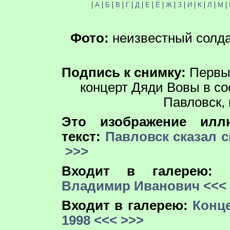
|
|
|
|
|
|
|
|
|
|
|
|
|
|
А
Б
В
Г
Д
Е
Ё
Ж
З
И
К
Л
М
Фото:
неизвестный солда
Подпись к снимку:
Первы
концерт Дяди Вовы в со
Павловск, 
Это изображение иллю
текст:
Павловск сказал с
>>>
Входит в галерею:
Владимир Иванович
<<<
Входит в галерею:
Конце
1998
<<<
>>>