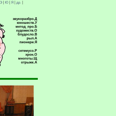
|
|
|
|
Э
Ю
Я
др.
звукоразбро.Д
юношеств.У
метод_про.Б
художеств.О
блудосло.В
рыл.А
пионери.Я
сетемусо.Р
хрон.О
многоты.Щ
отрыжк.А