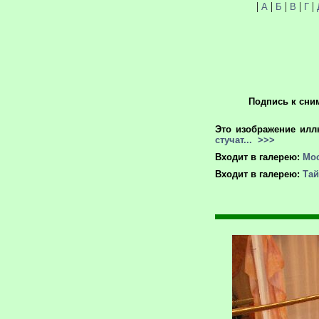
|
|
|
|
|
А
Б
В
Г
Подпись к сни
Это изображение илл
стучат...
>>>
Входит в галерею:
Мос
Входит в галерею:
Та