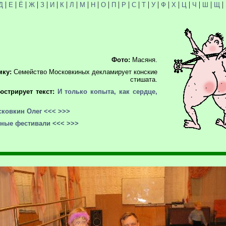
|
|
|
|
|
|
|
|
|
|
|
|
|
|
|
|
|
|
|
|
|
|
Д
Е
Ё
Ж
З
И
К
Л
М
Н
О
П
Р
С
Т
У
Ф
Х
Ц
Ч
Ш
Щ
Фото:
Масяня.
мку:
Семейство Московкиных декламирует конские
стишата.
юстрирует текст:
И только копыта, как сердце,
ковкин Олег
<<<
>>>
йные фестивали
<<<
>>>