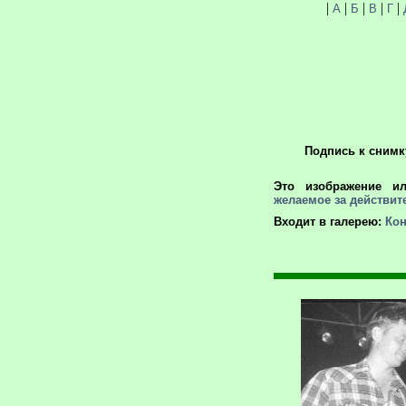
|
|
|
|
|
А
Б
В
Г
Подпись к снимк
Это изображение и
желаемое за действит
Входит в галерею:
Кон