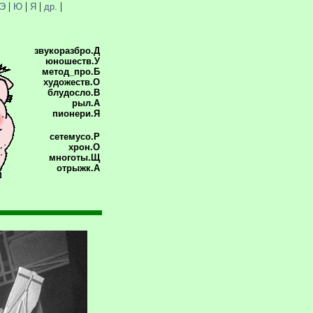
|
|
|
|
Э
Ю
Я
др.
звукоразбро.Д
юношеств.У
метод_про.Б
художеств.О
блудосло.В
рыл.А
пионери.Я
сетемусо.Р
хрон.О
многоты.Щ
отрыжк.А