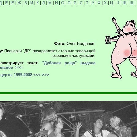
|
|
|
|
|
|
|
|
|
|
|
|
|
|
|
|
|
|
|
|
|
|
Д
Е
Ё
Ж
З
И
К
Л
М
Н
О
П
Р
С
Т
У
Ф
Х
Ц
Ч
Ш
Щ
Фото:
Олег Богданов.
у:
Пионерки "ДР" поздравляют старших товарищей
озорными частушками.
ллюстрирует текст:
"Дубовая роща" выдала
ельное
>>>
церты 1999-2002
<<<
>>>