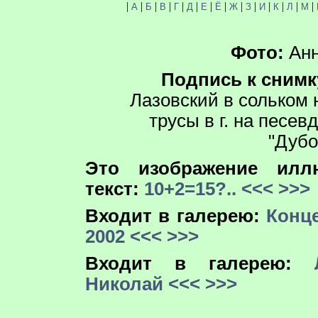
|
|
|
|
|
|
|
|
|
|
|
|
|
|
А
Б
В
Г
Д
Е
Ё
Ж
З
И
К
Л
М
Фото:
Анн
Подпись к снимк
Лазовский в сольком 
трусы в г. на песев
"Дубо
Это изображение иллю
текст:
10+2=15?..
<<<
>>>
Входит в галерею:
Конце
2002
<<<
>>>
Входит в галерею:
Николай
<<<
>>>