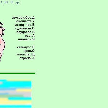
|
|
|
|
Э
Ю
Я
др.
звукоразбро.Д
юношеств.У
метод_про.Б
художеств.О
блудосло.В
рыл.А
пионери.Я
сетемусо.Р
хрон.О
многоты.Щ
отрыжк.А