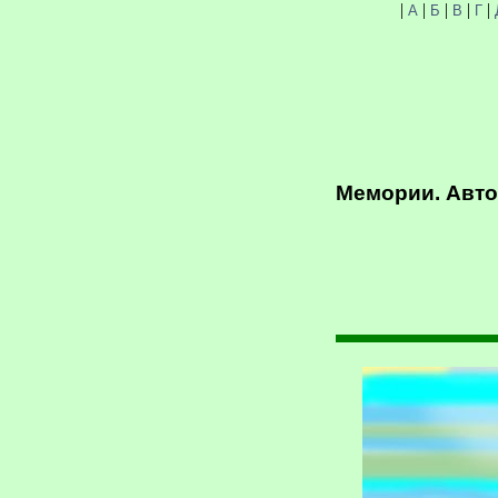
|
|
|
|
|
А
Б
В
Г
Мемории. Авто