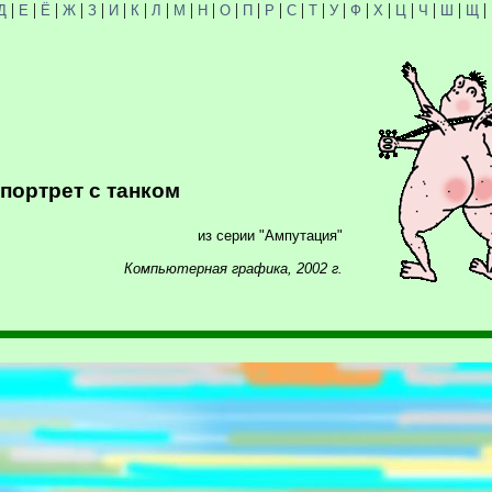
|
|
|
|
|
|
|
|
|
|
|
|
|
|
|
|
|
|
|
|
|
|
Д
Е
Ё
Ж
З
И
К
Л
М
Н
О
П
Р
С
Т
У
Ф
Х
Ц
Ч
Ш
Щ
портрет с танком
из серии "Ампутация"
Компьютерная графика, 2002 г.